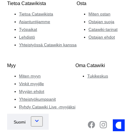
Tietoa Catawikista
Osta
Tietoa Catawikista
Miten ostan
Asiantuntijamme
Ostajan suoja
Työpaikat
Catawiki-tarinat
Lehdistö
Ostajan ehdot
Yhteistyössä Catawikin kanssa
Myy
Oma Catawiki
Miten myyn
Tukikeskus
Vinkit myyjille
Myyjän ehdot
Yhteistyökumppanit
Ryhdy Catawiki Live -myyjäksi