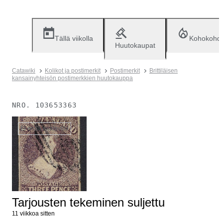
Tällä viikolla
Kohokohd
Huutokaupat
Catawiki
Kolikot ja postimerkit
Postimerkit
Brittiläisen
kansainyhteisön postimerkkien huutokauppa
NRO.
103653363
Ei enää saatavilla
Tarjousten tekeminen suljettu
11 viikkoa sitten