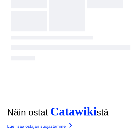
Catawiki
Näin ostat
stä
Lue lisää ostajan suojastamme