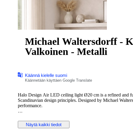
Michael Waltersdorff - K
Valkoinen - Metalli
Käännä kielelle suomi
Käännetään käyttäen Google Translate
Halo Design Air LED ceiling light Ø20 cm is a refined and fun
Scandinavian design principles. Designed by Michael Waltersdo
performance.
The lamp features a layered construction that creates a visual
light. Its white metal finish makes it easy to integrate into a 
Näytä kaikki tiedot
homes.