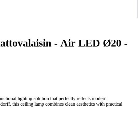
attovalaisin - Air LED Ø20 -
ctional lighting solution that perfectly reflects modern
rff, this ceiling lamp combines clean aesthetics with practical
ly appealing design while ensuring a soft and evenly distributed
wide range of interior styles, from minimalistic to contemporary