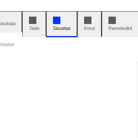
okohdat
Taide
Sisustus
Korut
Rannekellot
tokauppa