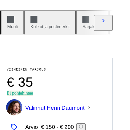
Muoti
Kolikot ja postimerkit
Sarjakuvat
Autot j
VIIMEINEN TARJOUS
€ 35
Ei pohjahintaa
Valinnut Henri Daumont
asiantuntija
Arvio
€ 150
-
€ 200