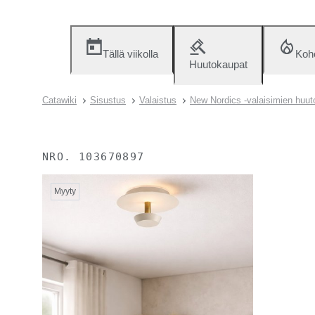
Tällä viikolla
Koh
Huutokaupat
Catawiki
Sisustus
Valaistus
New Nordics -valaisimien huu
NRO.
103670897
Myyty