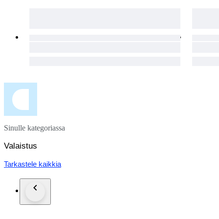
Enjoy a full refund if your package is lost or the item is dama
Sinulle kategoriassa
Valaistus
Tarkastele kaikkia