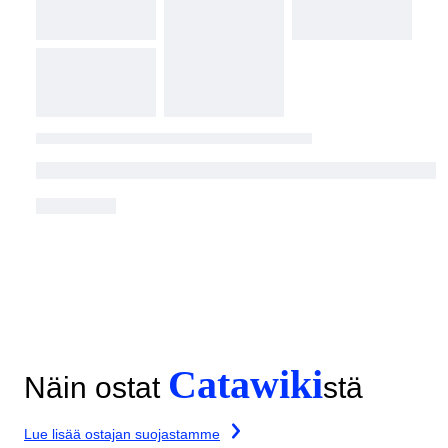
Catawiki
Näin ostat
stä
Lue lisää ostajan suojastamme