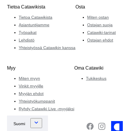
Tietoa Catawikista
Osta
Tietoa Catawikista
Miten ostan
Asiantuntijamme
Ostajan suoja
Työpaikat
Catawiki-tarinat
Lehdistö
Ostajan ehdot
Yhteistyössä Catawikin kanssa
Myy
Oma Catawiki
Miten myyn
Tukikeskus
Vinkit myyjille
Myyjän ehdot
Yhteistyökumppanit
Ryhdy Catawiki Live -myyjäksi