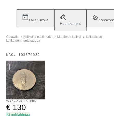
Tällä viikolla
Kohokohd
Huutokaupat
Catawiki
Kolikot ja postimerkit
Maailman kolikot
Italialaisten
kolikoiden huutokauppa
NRO.
103674032
Myyty
VIIMEINEN TARJOUS
€ 130
Ei pohjahintaa