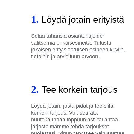
1.
Löydä jotain erityistä
Selaa tuhansia asiantuntijoiden
valitsemia erikoisesineitä. Tutustu
jokaisen erityislaatuisen esineen kuviin,
tietoihin ja arvioituun arvoon.
2.
Tee korkein tarjous
Löydä jotain, josta pidät ja tee siitä
korkein tarjous. Voit seurata
huutokauppaa loppuun asti tai antaa
järjestelmämme tehdä tarjoukset
puolestasi. Sinun tarvitsee vain asettaa