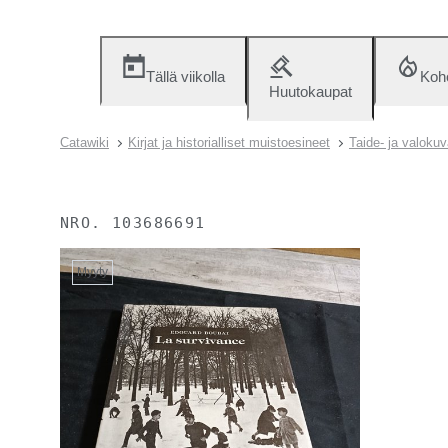
Tällä viikolla
Koh
Huutokaupat
Catawiki
Kirjat ja historialliset muistoesineet
Taide- ja valokuv
NRO.
103686691
Myyty