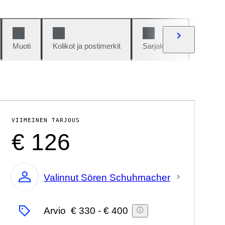
Muoti
Kolikot ja postimerkit
Sarjakuvat
Autot j
VIIMEINEN TARJOUS
€ 126
Valinnut Sören Schuhmacher
asiantuntija
Arvio
€ 330
-
€ 400