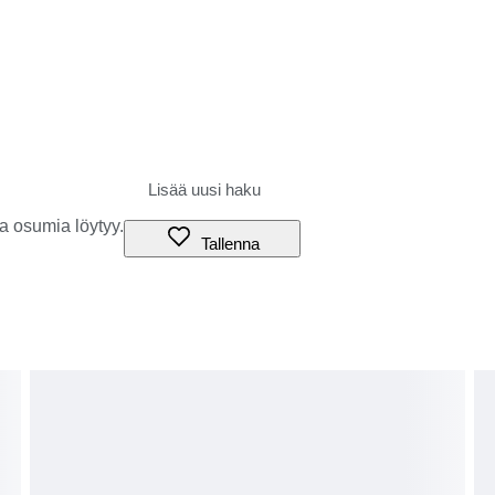
a osumia löytyy.
Tallenna