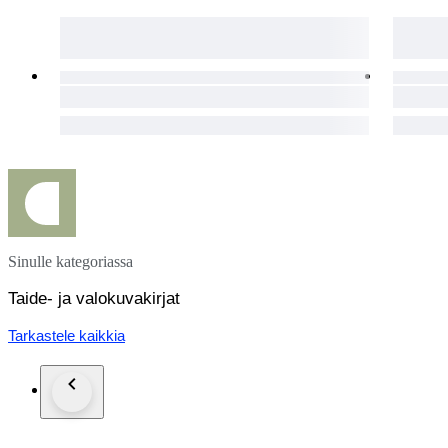
excellent condition,
out-of-print, 1st original 1976 limited edition,
ISBN : unknown (likely ? 9782715230354)
la survivance 1976, major duotone photobook of the xxth cen
Exemplaire unique, en VRAIE édition originale de 1976 (no
avec jaquette, majeur œuvre de Photographie XXe siècle, épui
Condition : EXCELLENT.
Sinulle kategoriassa
Modalités et informations générales :
Taide- ja valokuvakirjat
Colis très bien emballé + livraison rapide + options de livra
transmis dès l'expédition colis + assurance livraison + frais d
Tarkastele kaikkia
une même enchère.