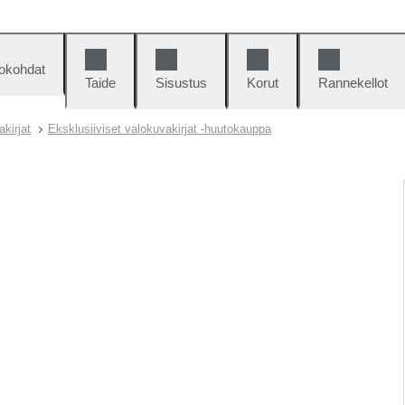
okohdat
Taide
Sisustus
Korut
Rannekellot
akirjat
Eksklusiiviset valokuvakirjat -huutokauppa