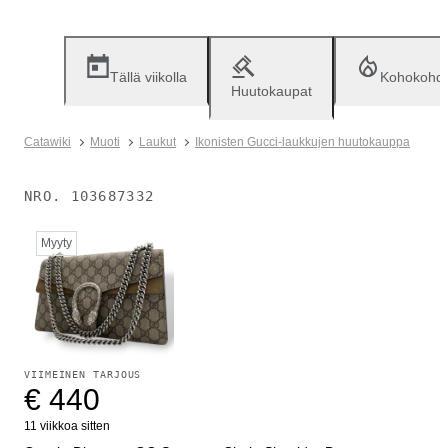
Tällä viikolla
Kohokohd
Huutokaupat
Catawiki
Muoti
Laukut
Ikonisten Gucci-laukkujen huutokauppa
NRO.
103687332
Myyty
VIIMEINEN TARJOUS
€ 440
11 viikkoa sitten