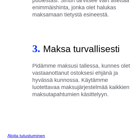
puolestasi. Sinun tarvitsee vain asettaa
enimmäishinta, jonka olet halukas
maksamaan tietystä esineestä.
3.
Maksa turvallisesti
Pidämme maksusi tallessa, kunnes olet
vastaanottanut ostoksesi ehjänä ja
hyvässä kunnossa. Käytämme
luotettavaa maksujärjestelmää kaikkien
maksutapahtumien käsittelyyn.
Aloita tutustuminen