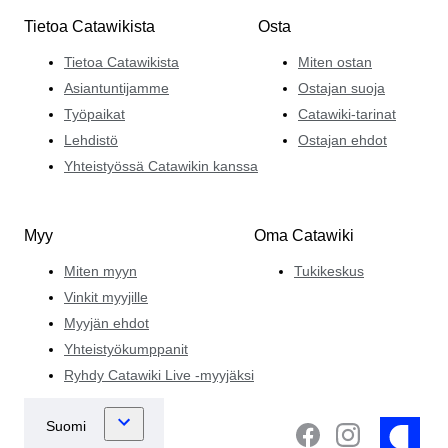
Tietoa Catawikista
Osta
Tietoa Catawikista
Miten ostan
Asiantuntijamme
Ostajan suoja
Työpaikat
Catawiki-tarinat
Lehdistö
Ostajan ehdot
Yhteistyössä Catawikin kanssa
Myy
Oma Catawiki
Miten myyn
Tukikeskus
Vinkit myyjille
Myyjän ehdot
Yhteistyökumppanit
Ryhdy Catawiki Live -myyjäksi