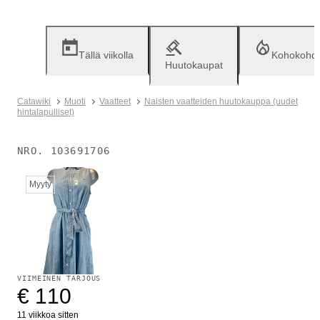
Tällä viikolla
Kohokohd
Huutokaupat
Catawiki
Muoti
Vaatteet
Naisten vaatteiden huutokauppa (uudet
hintalapulliset)
NRO.
103691706
Myyty
VIIMEINEN TARJOUS
€ 110
11 viikkoa sitten