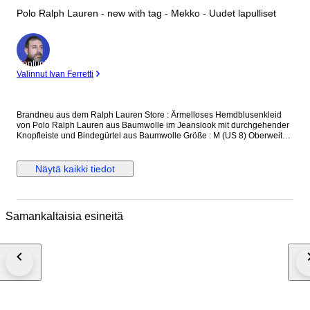
Polo Ralph Lauren - new with tag - Mekko - Uudet lapulliset
asiantuntija
Valinnut Ivan Ferretti
Brandneu aus dem Ralph Lauren Store : Ärmelloses Hemdblusenkleid
von Polo Ralph Lauren aus Baumwolle im Jeanslook mit durchgehender
Knopfleiste und Bindegürtel aus Baumwolle Größe : M (US 8) Oberweite :
bis 97 cm Taille : bis 80 cm Länge : 100 cm Neu und ungetragen, mit
Originaletikett und Ersatzknopf versicherter Versand mit der
österreichischen Post
Näytä kaikki tiedot
Samankaltaisia esineitä