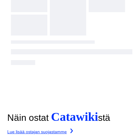
Catawiki
Näin ostat
stä
Lue lisää ostajan suojastamme