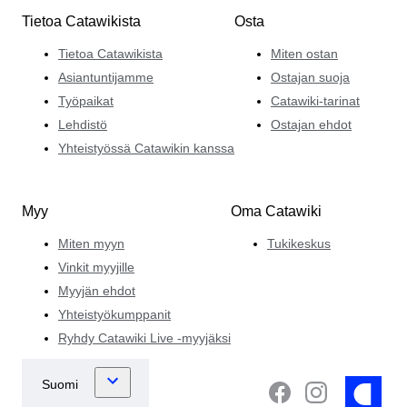
Tietoa Catawikista
Osta
Tietoa Catawikista
Miten ostan
Asiantuntijamme
Ostajan suoja
Työpaikat
Catawiki-tarinat
Lehdistö
Ostajan ehdot
Yhteistyössä Catawikin kanssa
Myy
Oma Catawiki
Miten myyn
Tukikeskus
Vinkit myyjille
Myyjän ehdot
Yhteistyökumppanit
Ryhdy Catawiki Live -myyjäksi