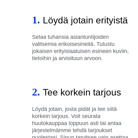
1.
Löydä jotain erityistä
Selaa tuhansia asiantuntijoiden
valitsemia erikoisesineitä. Tutustu
jokaisen erityislaatuisen esineen kuviin,
tietoihin ja arvioituun arvoon.
2.
Tee korkein tarjous
Löydä jotain, josta pidät ja tee siitä
korkein tarjous. Voit seurata
huutokauppaa loppuun asti tai antaa
järjestelmämme tehdä tarjoukset
puolestasi. Sinun tarvitsee vain asettaa