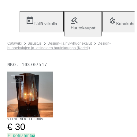
Tällä viikolla
Kohokohd
Huutokaupat
Catawiki
Sisustus
Design- ja nykyhuonekalut
Design-
huonekalujen ja -esineiden huutokauppa (Kartell)
NRO.
103707517
Myyty
VIIMEINEN TARJOUS
€ 30
Ei pohjahintaa