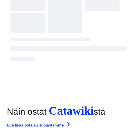
Catawiki
Näin ostat
stä
Lue lisää ostajan suojastamme