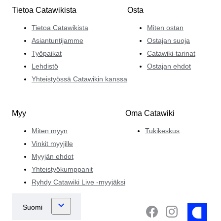
Tietoa Catawikista
Osta
Tietoa Catawikista
Miten ostan
Asiantuntijamme
Ostajan suoja
Työpaikat
Catawiki-tarinat
Lehdistö
Ostajan ehdot
Yhteistyössä Catawikin kanssa
Myy
Oma Catawiki
Miten myyn
Tukikeskus
Vinkit myyjille
Myyjän ehdot
Yhteistyökumppanit
Ryhdy Catawiki Live -myyjäksi