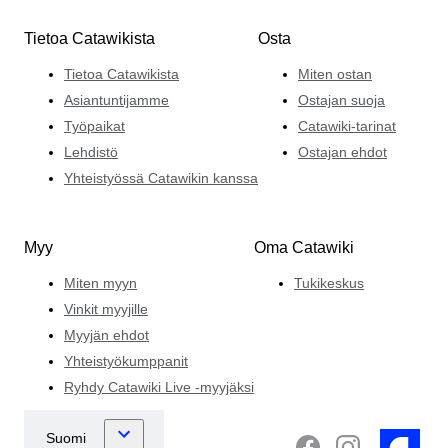
Tietoa Catawikista
Osta
Tietoa Catawikista
Miten ostan
Asiantuntijamme
Ostajan suoja
Työpaikat
Catawiki-tarinat
Lehdistö
Ostajan ehdot
Yhteistyössä Catawikin kanssa
Myy
Oma Catawiki
Miten myyn
Tukikeskus
Vinkit myyjille
Myyjän ehdot
Yhteistyökumppanit
Ryhdy Catawiki Live -myyjäksi