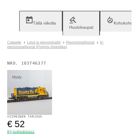
Tällä viikolla
Kohokohd
Huutokaupat
Catawiki
Lelut ja pienoismallit
Pienoismallijunat
N-
pienoismallijunat (Pohjois-Amerikka)
NRO.
103746377
Myyty
VIIMEINEN TARJOUS
€ 52
Ei pohjahintaa