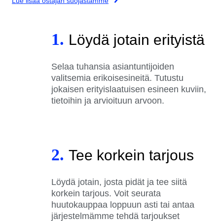
Lue lisää ostajan suojastamme
1.
Löydä jotain erityistä
Selaa tuhansia asiantuntijoiden
valitsemia erikoisesineitä. Tutustu
jokaisen erityislaatuisen esineen kuviin,
tietoihin ja arvioituun arvoon.
2.
Tee korkein tarjous
Löydä jotain, josta pidät ja tee siitä
korkein tarjous. Voit seurata
huutokauppaa loppuun asti tai antaa
järjestelmämme tehdä tarjoukset