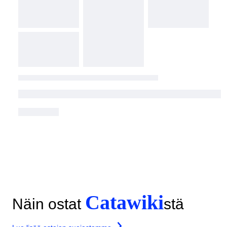
Catawiki
Näin ostat
stä