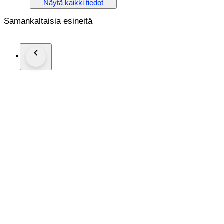
Näytä kaikki tiedot
Diameter: 46,5mm without crown
Movement:AUTOMATİC
Samankaltaisia esineitä
Strap/Bracelet:ORİGİNAL
Strap/Bracelet length: Visible at photos
Clasp:ORİGİNAL
Condition: Worn and in very good condition
Extras: No Box , No Papers
The box shown in the picture is a shooting accessories. Not i
Shipping via Fedex or UPS (Its so safe and fast)
#Watchbonafide
#yearofthehorse