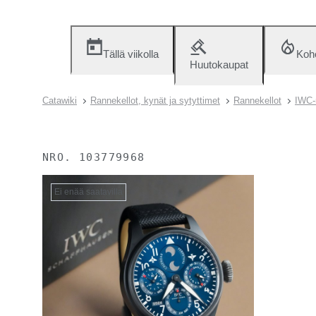
Tällä viikolla
Koh
Huutokaupat
Catawiki
Rannekellot, kynät ja sytyttimet
Rannekellot
IWC-
NRO.
103779968
Ei enää saatavilla