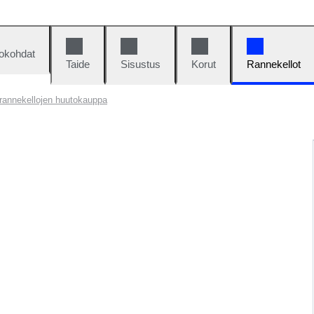
okohdat
Taide
Sisustus
Korut
Rannekellot
rannekellojen huutokauppa