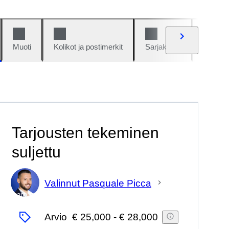
Muoti
Kolikot ja postimerkit
Sarjakuvat
Autot j
Tarjousten tekeminen
suljettu
Valinnut Pasquale Picca
asiantuntija
Arvio
€ 25,000
-
€ 28,000