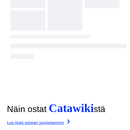
Catawiki
Näin ostat
stä
Lue lisää ostajan suojastamme