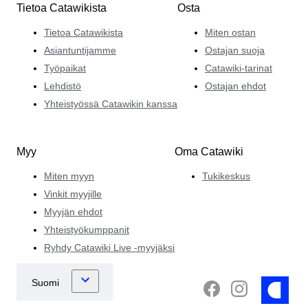
Tietoa Catawikista
Osta
Tietoa Catawikista
Miten ostan
Asiantuntijamme
Ostajan suoja
Työpaikat
Catawiki-tarinat
Lehdistö
Ostajan ehdot
Yhteistyössä Catawikin kanssa
Myy
Oma Catawiki
Miten myyn
Tukikeskus
Vinkit myyjille
Myyjän ehdot
Yhteistyökumppanit
Ryhdy Catawiki Live -myyjäksi