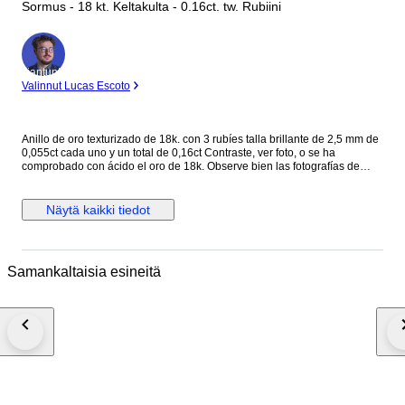
Sormus - 18 kt. Keltakulta - 0.16ct. tw. Rubiini
asiantuntija
Valinnut Lucas Escoto
Anillo de oro texturizado de 18k. con 3 rubíes talla brillante de 2,5 mm de
0,055ct cada uno y un total de 0,16ct Contraste, ver foto, o se ha
comprobado con ácido el oro de 18k. Observe bien las fotografías de
detalles, Todos nuestros artículos están en stock para envío inmediato. El
envío esta asegurado sin coste añadido. Fuera de Europa sera necesario
el ID o DNI para la documentación de aduana y si hubiera gastos serán
Näytä kaikki tiedot
por cuenta del comprador Los envíos a islas, pueden tener incremento
del precio (Consultar para que se pueda realizar el envio) Envíos a todo
el mundo a través de mensajería internacional DHL, UPS.... , con
seguimiento. Excepto los articulos sin reseva
Samankaltaisia esineitä