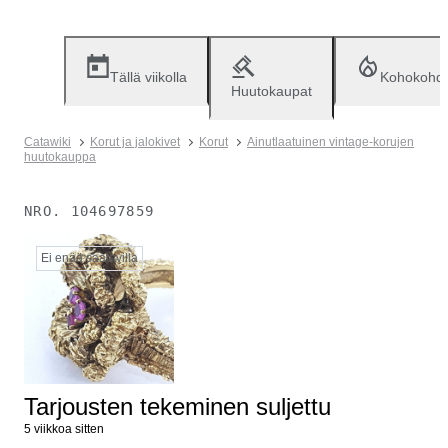
Tällä viikolla
Kohokohd
Huutokaupat
Catawiki
Korut ja jalokivet
Korut
Ainutlaatuinen vintage-korujen
huutokauppa
NRO.
104697859
Ei enää saatavilla
Tarjousten tekeminen suljettu
5 viikkoa sitten