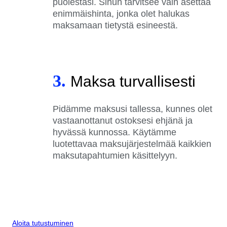
puolestasi. Sinun tarvitsee vain asettaa
enimmäishinta, jonka olet halukas
maksamaan tietystä esineestä.
3.
Maksa turvallisesti
Pidämme maksusi tallessa, kunnes olet
vastaanottanut ostoksesi ehjänä ja
hyvässä kunnossa. Käytämme
luotettavaa maksujärjestelmää kaikkien
maksutapahtumien käsittelyyn.
Aloita tutustuminen