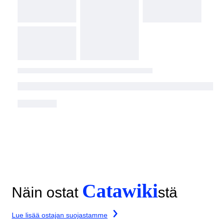
Catawiki
Näin ostat
stä
Lue lisää ostajan suojastamme