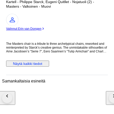
Kartell - Philippe Starck, Eugeni Quitllet - Nojatuoli (2) -
Masters - Valkoinen - Muovi
asiantuntija
Valinnut Erin van Dongen
The Masters chair is a tribute to three archetypical chairs, reworked and
reinterpreted by Starck’s creative genius. The unmistakable silhouettes of
Arne Jacobsen’s “Serie 7”, Eero Saarinen’s “Tulip Armchair” and Charles
Eames’ “Eiffel Chair” entwine in a sinuous hybrid, creating a fusion of
original and attractive styles. Light and staccable, the Masters chairs can
also be used outdoors. These chairs currently retail over 300€ a piece
Näytä kaikki tiedot
depending on the country. These are new chairs from Kartell, in perfect
condition. Combined shipment with other lotsin this auction is offered for
no extra cost. We pack with the greatest care. We can provide an invoice
for business buyers. - AoC.design -
Samankaltaisia esineitä