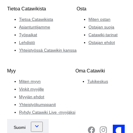
Tietoa Catawikista
Osta
Tietoa Catawikista
Miten ostan
Asiantuntijamme
Ostajan suoja
Työpaikat
Catawiki-tarinat
Lehdistö
Ostajan ehdot
Yhteistyössä Catawikin kanssa
Myy
Oma Catawiki
Miten myyn
Tukikeskus
Vinkit myyjille
Myyjän ehdot
Yhteistyökumppanit
Ryhdy Catawiki Live -myyjäksi