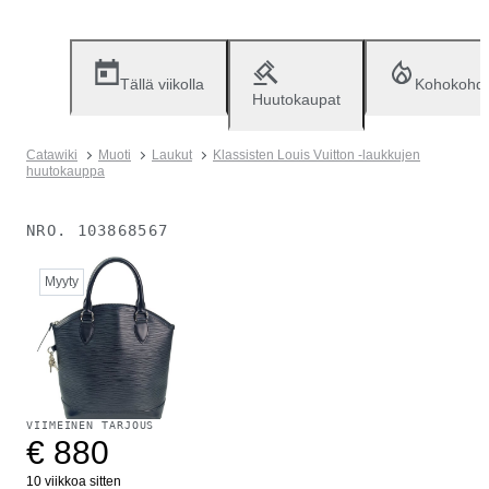
Tällä viikolla
Kohokohd
Huutokaupat
Catawiki
Muoti
Laukut
Klassisten Louis Vuitton -laukkujen
huutokauppa
NRO.
103868567
Myyty
VIIMEINEN TARJOUS
€ 880
10 viikkoa sitten