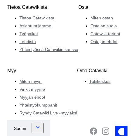
Tietoa Catawikista
Osta
Tietoa Catawikista
Miten ostan
Asiantuntijamme
Ostajan suoja
Työpaikat
Catawiki-tarinat
Lehdistö
Ostajan ehdot
Yhteistyössä Catawikin kanssa
Myy
Oma Catawiki
Miten myyn
Tukikeskus
Vinkit myyjille
Myyjän ehdot
Yhteistyökumppanit
Ryhdy Catawiki Live -myyjäksi