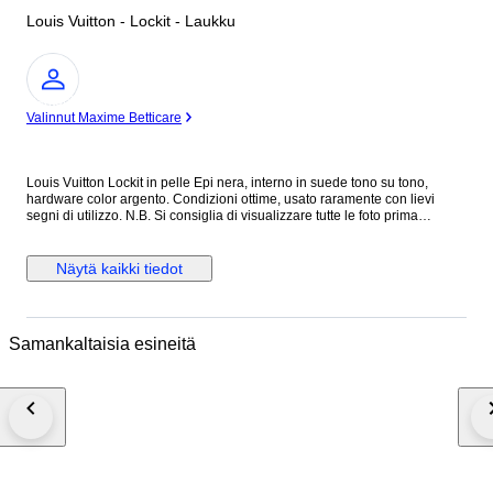
Louis Vuitton - Lockit - Laukku
asiantuntija
Valinnut Maxime Betticare
Louis Vuitton Lockit in pelle Epi nera, interno in suede tono su tono,
hardware color argento. Condizioni ottime, usato raramente con lievi
segni di utilizzo. N.B. Si consiglia di visualizzare tutte le foto prima
dell’acquisto per assicurarsi di essere soddisfatti delle condizioni
dell’articolo. Altezza 29 cm Lunghezza 30 cm Profondità 10 cm Made in
France Colore: Nero Materiale: Pelle Epi INV.312/26 MAR2310021
Näytä kaikki tiedot
Samankaltaisia esineitä