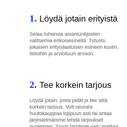
1.
Löydä jotain erityistä
Selaa tuhansia asiantuntijoiden
valitsemia erikoisesineitä. Tutustu
jokaisen erityislaatuisen esineen kuviin,
tietoihin ja arvioituun arvoon.
2.
Tee korkein tarjous
Löydä jotain, josta pidät ja tee siitä
korkein tarjous. Voit seurata
huutokauppaa loppuun asti tai antaa
järjestelmämme tehdä tarjoukset
puolestasi. Sinun tarvitsee vain asettaa