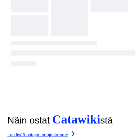
Catawiki
Näin ostat
stä
Lue lisää ostajan suojastamme