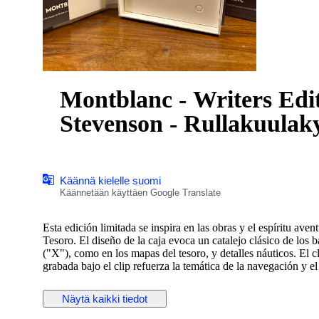
Montblanc - Writers Edi
Stevenson - Rullakuulak
Käännä kielelle suomi
Käännetään käyttäen Google Translate
Esta edición limitada se inspira en las obras y el espíritu av
Tesoro. El diseño de la caja evoca un catalejo clásico de los 
("X"), como en los mapas del tesoro, y detalles náuticos. El c
grabada bajo el clip refuerza la temática de la navegación y 
Montblanc con una calavera y huesos cruzados, una clara refer
Näytä kaikki tiedot