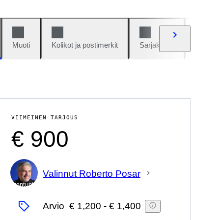
Muoti
Kolikot ja postimerkit
Sarjakuvat
Autot j
VIIMEINEN TARJOUS
€ 900
Valinnut Roberto Posar
asiantuntija
Arvio
€ 1,200
-
€ 1,400