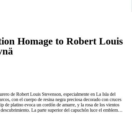
tion Homage to Robert Louis
ynä
enturero de Robert Louis Stevenson, especialmente en La Isla del
barcos, con el cuerpo de resina negra preciosa decorado con cruces
lip de platino evoca un cordón de amarre, y la rosa de los vientos
el descubrimiento. La parte superior del capuchón luce el emblema
encia pirata a la obra.