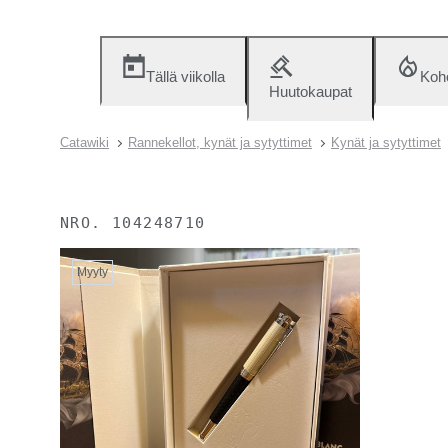
Tällä viikolla
Koh
Huutokaupat
Catawiki
Rannekellot, kynät ja sytyttimet
Kynät ja sytyttimet
NRO.
104248710
Myyty