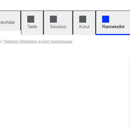
okohdat
Taide
Sisustus
Korut
Rannekellot
Ylellisten Montblanc-kynien huutokauppa