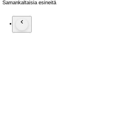
Samankaltaisia esineitä
The watch has good condition dial with black hands and black 
Size of watch is 49.5 mm without the crown.
High is 60 mm.
Pocket watch with steel chain in very good condition.
* All parcels will be sent by Polish Post or another official 
ship each package as insured.
** Please view the pictures carefully, watches are often used
first to message me and we will do everything to fix it.
Best regards.