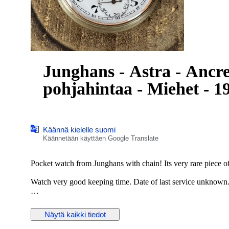
Junghans - Astra - Ancre
pohjahintaa - Miehet - 1
Käännä kielelle suomi
Käännetään käyttäen Google Translate
Pocket watch from Junghans with chain! Its very rare piece of
Watch very good keeping time. Date of last service unknown
Original hand winding movement (cal. J38) in very good con
Näytä kaikki tiedot
Chromed double case with in very good condition. Case was 