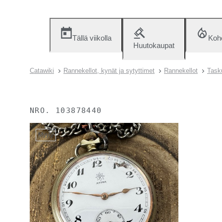
Tällä viikolla
Koh
Huutokaupat
Catawiki
Rannekellot, kynät ja sytyttimet
Rannekellot
Task
NRO.
103878440
Myyty