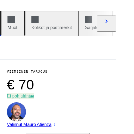
Muoti
Kolikot ja postimerkit
Sarjakuvat
Autot j
VIIMEINEN TARJOUS
€ 70
Ei pohjahintaa
asiantuntija
Valinnut Mauro Atienza