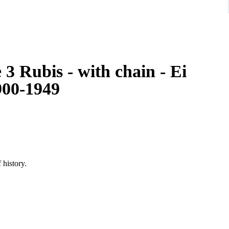
 3 Rubis - with chain - Ei
900-1949
 history.
.
dtion.
never renovated.