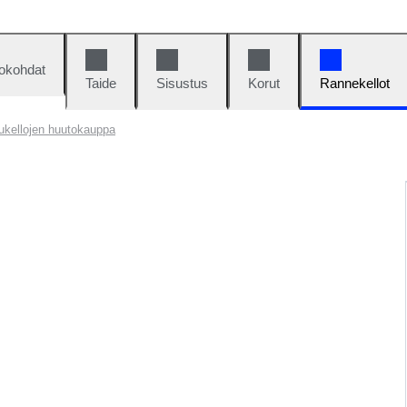
okohdat
Taide
Sisustus
Korut
Rannekellot
ukellojen huutokauppa