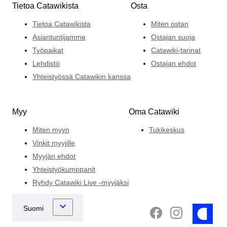
Tietoa Catawikista
Osta
Tietoa Catawikista
Miten ostan
Asiantuntijamme
Ostajan suoja
Työpaikat
Catawiki-tarinat
Lehdistö
Ostajan ehdot
Yhteistyössä Catawikin kanssa
Myy
Oma Catawiki
Miten myyn
Tukikeskus
Vinkit myyjille
Myyjän ehdot
Yhteistyökumppanit
Ryhdy Catawiki Live -myyjäksi