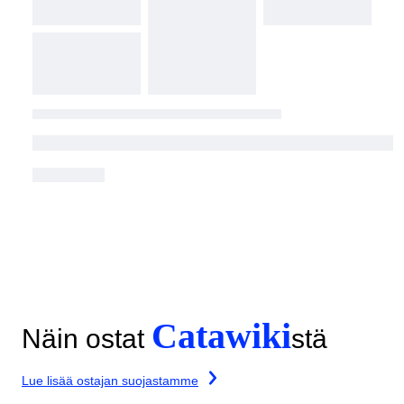
Catawiki
Näin ostat
stä
Lue lisää ostajan suojastamme