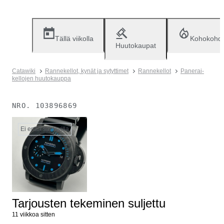
Tällä viikolla
Kohokohd
Huutokaupat
Catawiki
Rannekellot, kynät ja sytyttimet
Rannekellot
Panerai-
kellojen huutokauppa
NRO.
103896869
Ei enää saatavilla
Tarjousten tekeminen suljettu
11 viikkoa sitten