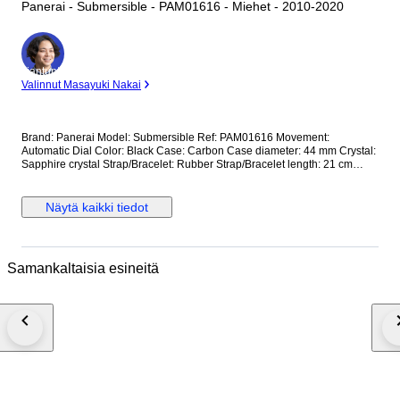
Panerai - Submersible - PAM01616 - Miehet - 2010-2020
asiantuntija
Valinnut Masayuki Nakai
Brand: Panerai Model: Submersible Ref: PAM01616 Movement:
Automatic Dial Color: Black Case: Carbon Case diameter: 44 mm Crystal:
Sapphire crystal Strap/Bracelet: Rubber Strap/Bracelet length: 21 cm
Clasp: Buckle Condition: Worn and in very good condition Extras: No Box,
No Papers *Shipping via UPS (fast shipping with tracking and signature)
**Optional shipping from Europe(EU) is available. Please contact seller
Näytä kaikki tiedot
for details.
Samankaltaisia esineitä