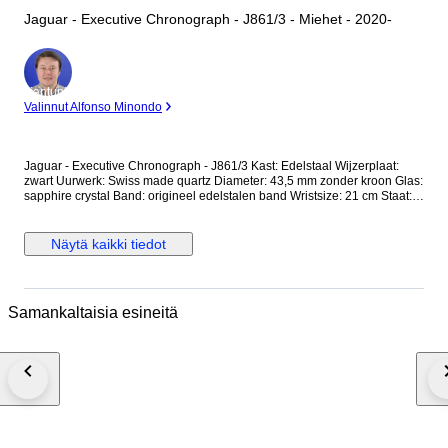
Jaguar - Executive Chronograph - J861/3 - Miehet - 2020-
asiantuntija
Valinnut Alfonso Minondo
Jaguar - Executive Chronograph - J861/3 Kast: Edelstaal Wijzerplaat:
zwart Uurwerk: Swiss made quartz Diameter: 43,5 mm zonder kroon Glas:
sapphire crystal Band: origineel edelstalen band Wristsize: 21 cm Staat:
Nieuwstaat! Garantie: 1 jaar "de Horlogemeesters" Wordt geleverd in
originele doos + documenten. Dit horloge wordt aangetekend en
verzekerd verstuurd (DHL-express).
Näytä kaikki tiedot
Samankaltaisia esineitä