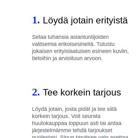
1.
Löydä jotain erityistä
Selaa tuhansia asiantuntijoiden
valitsemia erikoisesineitä. Tutustu
jokaisen erityislaatuisen esineen kuviin,
tietoihin ja arvioituun arvoon.
2.
Tee korkein tarjous
Löydä jotain, josta pidät ja tee siitä
korkein tarjous. Voit seurata
huutokauppaa loppuun asti tai antaa
järjestelmämme tehdä tarjoukset
puolestasi. Sinun tarvitsee vain asettaa