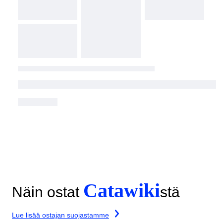
Catawiki
Näin ostat
stä
Lue lisää ostajan suojastamme