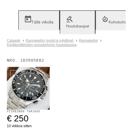
Tällä viikolla
Kohokohd
Huutokaupat
Catawiki
Rannekellot, kynät ja sytyttimet
Rannekellot
Käyttämättömien rannekellojen huutokauppa
NRO.
103905882
Myyty
VIIMEINEN TARJOUS
€ 250
10 viikkoa sitten