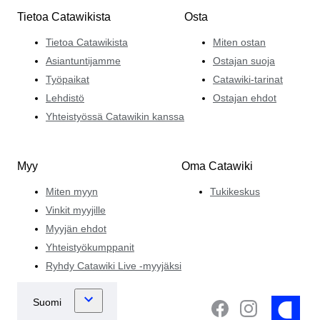
Tietoa Catawikista
Osta
Tietoa Catawikista
Miten ostan
Asiantuntijamme
Ostajan suoja
Työpaikat
Catawiki-tarinat
Lehdistö
Ostajan ehdot
Yhteistyössä Catawikin kanssa
Myy
Oma Catawiki
Miten myyn
Tukikeskus
Vinkit myyjille
Myyjän ehdot
Yhteistyökumppanit
Ryhdy Catawiki Live -myyjäksi