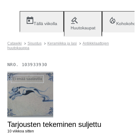
Tällä viikolla
Kohokohd
Huutokaupat
Catawiki
Sisustus
Keramiikka ja lasi
Antiikkilaattojen
huutokauppa
NRO.
103933930
Ei enää saatavilla
Tarjousten tekeminen suljettu
10 viikkoa sitten