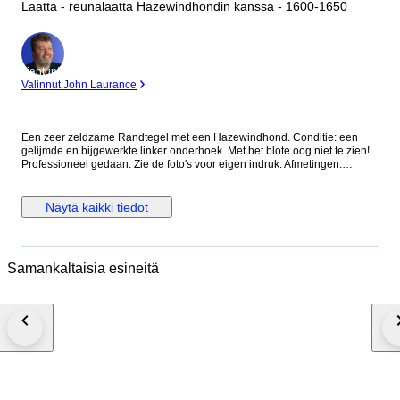
Laatta - reunalaatta Hazewindhondin kanssa - 1600-1650
asiantuntija
Valinnut John Laurance
Een zeer zeldzame Randtegel met een Hazewindhond. Conditie: een
gelijmde en bijgewerkte linker onderhoek. Met het blote oog niet te zien!
Professioneel gedaan. Zie de foto's voor eigen indruk. Afmetingen:
127x102x12 mm. Ca. 1640 waarschijnlijk gemaakt in Makkum. Bieden
vanaf 125 euro. Wordt zorgvuldig verpakt en verzonden met track/trace
code Postnl Pakketdienst
Näytä kaikki tiedot
Samankaltaisia esineitä