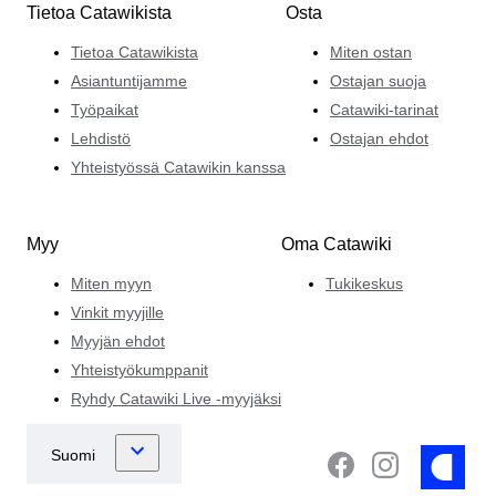
Tietoa Catawikista
Osta
Tietoa Catawikista
Miten ostan
Asiantuntijamme
Ostajan suoja
Työpaikat
Catawiki-tarinat
Lehdistö
Ostajan ehdot
Yhteistyössä Catawikin kanssa
Myy
Oma Catawiki
Miten myyn
Tukikeskus
Vinkit myyjille
Myyjän ehdot
Yhteistyökumppanit
Ryhdy Catawiki Live -myyjäksi