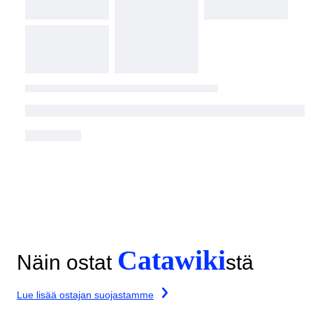
Catawiki
Näin ostat
stä
Lue lisää ostajan suojastamme