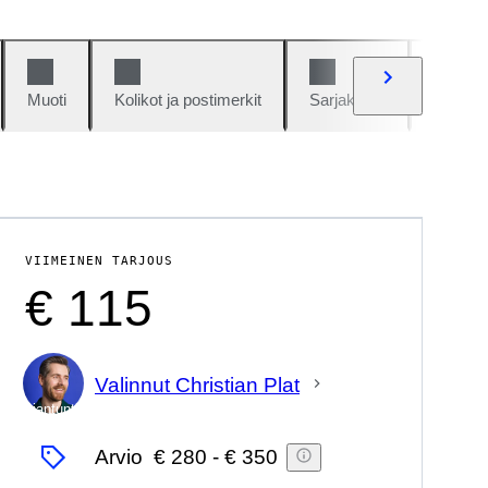
Muoti
Kolikot ja postimerkit
Sarjakuvat
Autot j
VIIMEINEN TARJOUS
€ 115
Valinnut Christian Plat
asiantuntija
Arvio
€ 280
-
€ 350