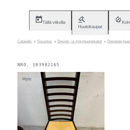
Tällä viikolla
Koh
Huutokaupat
Catawiki
Sisustus
Design- ja nykyhuonekalut
Designer-huo
NRO.
103982165
Myyty