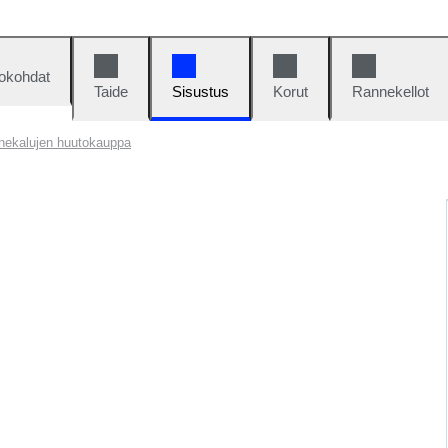
okohdat
Taide
Sisustus
Korut
Rannekellot
nekalujen huutokauppa