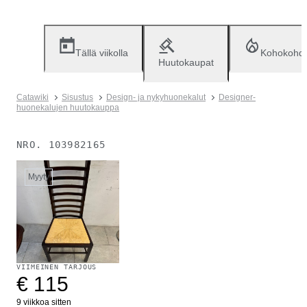
Tällä viikolla
Kohokohd
Huutokaupat
Catawiki
Sisustus
Design- ja nykyhuonekalut
Designer-
huonekalujen huutokauppa
NRO.
103982165
Myyty
VIIMEINEN TARJOUS
€ 115
9 viikkoa sitten