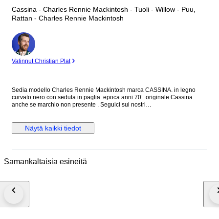
Cassina - Charles Rennie Mackintosh - Tuoli - Willow - Puu,
Rattan - Charles Rennie Mackintosh
asiantuntija
Valinnut Christian Plat
Sedia modello Charles Rennie Mackintosh marca CASSINA. in legno
curvato nero con seduta in paglia. epoca anni 70’. originale Cassina
anche se marchio non presente . Seguici sui nostri
social:@alexdesignmilano. Oggetto da collezione raro ed introvabile.
Sedia misure h. 103, h seduta 45, larghezza massima 45 cm, prof 40 cm
circa.
Näytä kaikki tiedot
Samankaltaisia esineitä