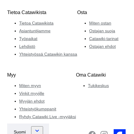
Tietoa Catawikista
Osta
Tietoa Catawikista
Miten ostan
Asiantuntijamme
Ostajan suoja
Työpaikat
Catawiki-tarinat
Lehdistö
Ostajan ehdot
Yhteistyössä Catawikin kanssa
Myy
Oma Catawiki
Miten myyn
Tukikeskus
Vinkit myyjille
Myyjän ehdot
Yhteistyökumppanit
Ryhdy Catawiki Live -myyjäksi