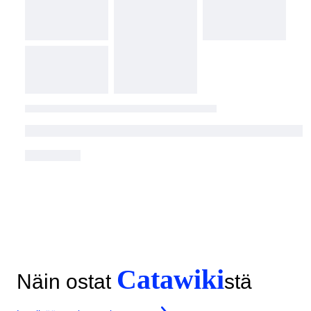
Catawiki
Näin ostat
stä