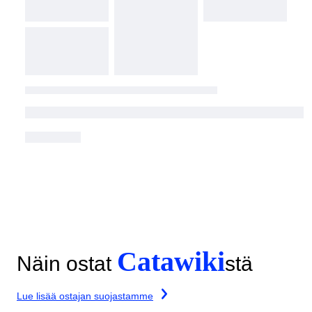
Catawiki
Näin ostat
stä
Lue lisää ostajan suojastamme