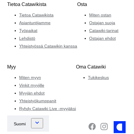
Tietoa Catawikista
Osta
Tietoa Catawikista
Miten ostan
Asiantuntijamme
Ostajan suoja
Työpaikat
Catawiki-tarinat
Lehdistö
Ostajan ehdot
Yhteistyössä Catawikin kanssa
Myy
Oma Catawiki
Miten myyn
Tukikeskus
Vinkit myyjille
Myyjän ehdot
Yhteistyökumppanit
Ryhdy Catawiki Live -myyjäksi