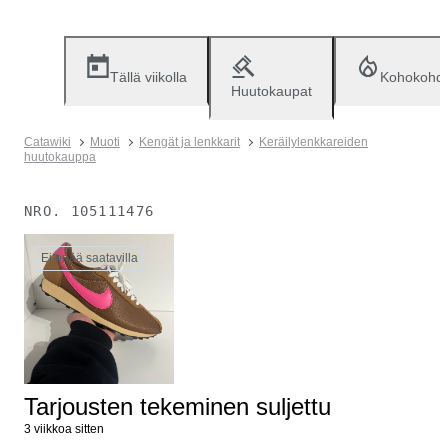
Tällä viikolla
Kohokohd
Huutokaupat
Catawiki
Muoti
Kengät ja lenkkarit
Keräilylenkkareiden
huutokauppa
NRO.
105111476
Ei enää saatavilla
Tarjousten tekeminen suljettu
3 viikkoa sitten