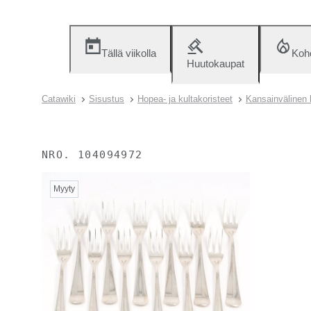
Tällä viikolla
Koh
Huutokaupat
Catawiki
Sisustus
Hopea- ja kultakoristeet
Kansainvälinen
NRO.
104094972
Myyty