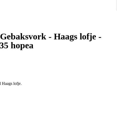
ebaksvork - Haags lofje -
835 hopea
 Haags lofje.