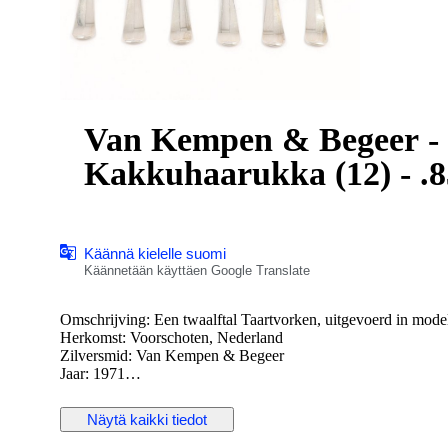
Van Kempen & Begeer - G
Kakkuhaarukka (12) - .
Käännä kielelle suomi
Käännetään käyttäen Google Translate
Omschrijving: Een twaalftal Taartvorken, uitgevoerd in model
Herkomst: Voorschoten, Nederland
Zilversmid: Van Kempen & Begeer
Jaar: 1971
Keurtekens: Leeuw II, Minerva B, Meesterteken, l.
Näytä kaikki tiedot
Staat: in goede staat
Gewicht: 265.9 gram