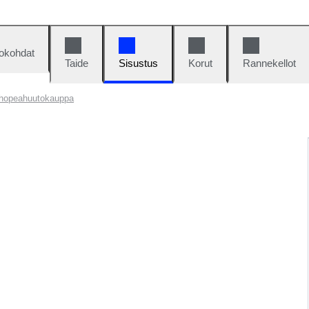
okohdat
Taide
Sisustus
Korut
Rannekellot
 hopeahuutokauppa