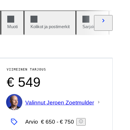
Muoti
Kolikot ja postimerkit
Sarjakuvat
Autot j
VIIMEINEN TARJOUS
€ 549
Valinnut Jeroen Zoetmulder
asiantuntija
Arvio
€ 650
-
€ 750