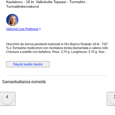
Kaulakoru - 18 kt. Valkokulta Topaasi - Turmaliini -
Turmaliinikorvakorut
asiantuntija
Valinnut Lina Plokhova
Orecchini da donna pendenti realizzati in Oro Bianco Rodiato 18 kt - 750°
% e Tormaline multicolore con montatura tonda diamantata e catena rollò.
Chiusura a paletto con farfallina. Peso: 3,70 g. Lunghezza: 3.70 g. Nuovo
con scatola e certificato
Näytä kaikki tiedot
Samankaltaisia esineitä