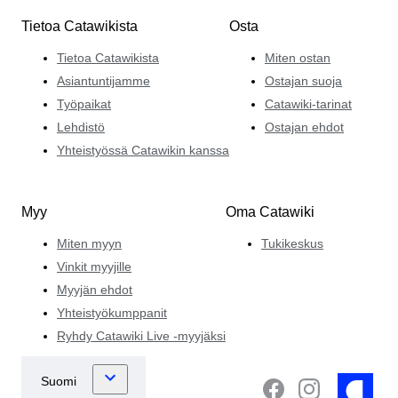
Tietoa Catawikista
Osta
Tietoa Catawikista
Miten ostan
Asiantuntijamme
Ostajan suoja
Työpaikat
Catawiki-tarinat
Lehdistö
Ostajan ehdot
Yhteistyössä Catawikin kanssa
Myy
Oma Catawiki
Miten myyn
Tukikeskus
Vinkit myyjille
Myyjän ehdot
Yhteistyökumppanit
Ryhdy Catawiki Live -myyjäksi