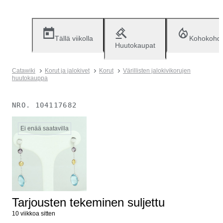
Tällä viikolla
Kohokohd
Huutokaupat
Catawiki
Korut ja jalokivet
Korut
Värillisten jalokivikorujen
huutokauppa
NRO.
104117682
Ei enää saatavilla
Tarjousten tekeminen suljettu
10 viikkoa sitten