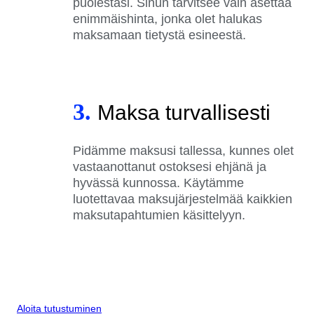
puolestasi. Sinun tarvitsee vain asettaa
enimmäishinta, jonka olet halukas
maksamaan tietystä esineestä.
3.
Maksa turvallisesti
Pidämme maksusi tallessa, kunnes olet
vastaanottanut ostoksesi ehjänä ja
hyvässä kunnossa. Käytämme
luotettavaa maksujärjestelmää kaikkien
maksutapahtumien käsittelyyn.
Aloita tutustuminen