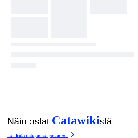
Catawiki
Näin ostat
stä
Lue lisää ostajan suojastamme