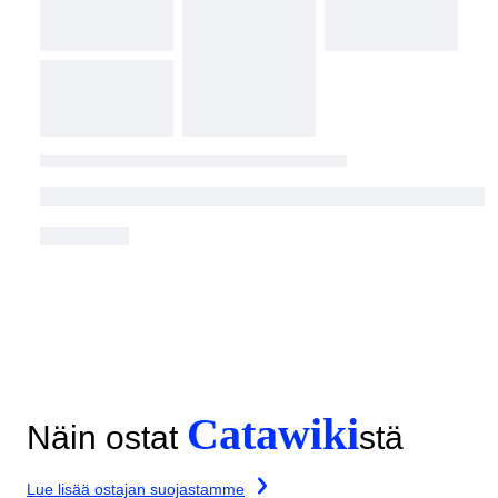
Catawiki
Näin ostat
stä
Lue lisää ostajan suojastamme