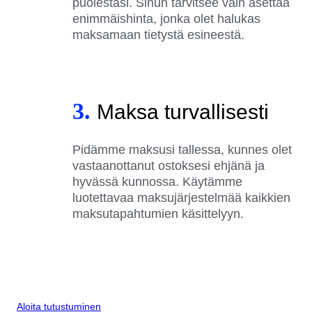
puolestasi. Sinun tarvitsee vain asettaa
enimmäishinta, jonka olet halukas
maksamaan tietystä esineestä.
3.
Maksa turvallisesti
Pidämme maksusi tallessa, kunnes olet
vastaanottanut ostoksesi ehjänä ja
hyvässä kunnossa. Käytämme
luotettavaa maksujärjestelmää kaikkien
maksutapahtumien käsittelyyn.
Aloita tutustuminen