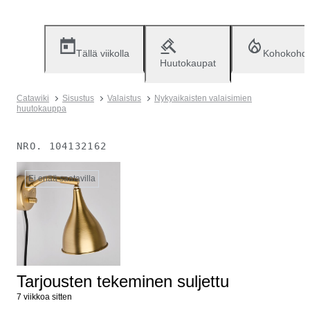
Tällä viikolla
Kohokohd
Huutokaupat
Catawiki
Sisustus
Valaistus
Nykyaikaisten valaisimien
huutokauppa
NRO.
104132162
Ei enää saatavilla
Tarjousten tekeminen suljettu
7 viikkoa sitten