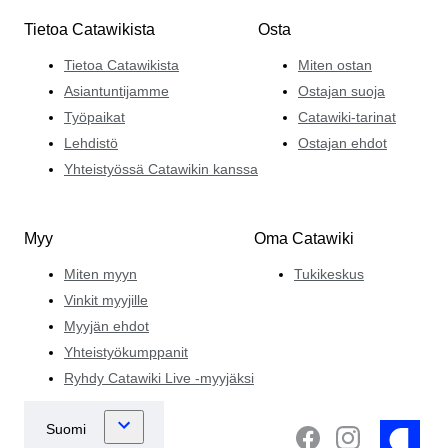
Tietoa Catawikista
Osta
Tietoa Catawikista
Miten ostan
Asiantuntijamme
Ostajan suoja
Työpaikat
Catawiki-tarinat
Lehdistö
Ostajan ehdot
Yhteistyössä Catawikin kanssa
Myy
Oma Catawiki
Miten myyn
Tukikeskus
Vinkit myyjille
Myyjän ehdot
Yhteistyökumppanit
Ryhdy Catawiki Live -myyjäksi