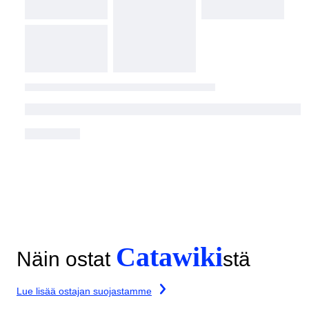
Catawiki
Näin ostat
stä
Lue lisää ostajan suojastamme