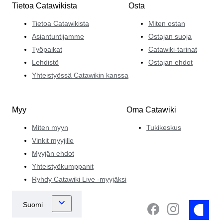
Tietoa Catawikista
Osta
Tietoa Catawikista
Miten ostan
Asiantuntijamme
Ostajan suoja
Työpaikat
Catawiki-tarinat
Lehdistö
Ostajan ehdot
Yhteistyössä Catawikin kanssa
Myy
Oma Catawiki
Miten myyn
Tukikeskus
Vinkit myyjille
Myyjän ehdot
Yhteistyökumppanit
Ryhdy Catawiki Live -myyjäksi