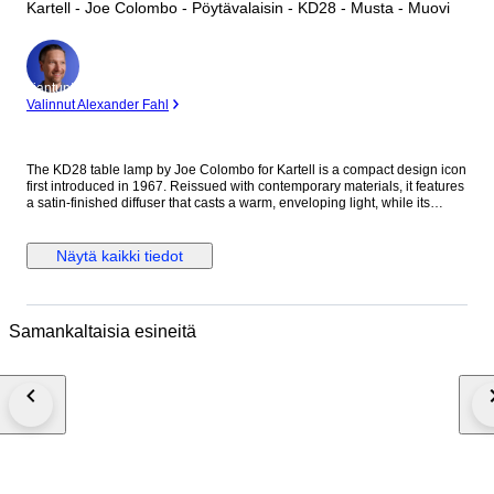
Kartell - Joe Colombo - Pöytävalaisin - KD28 - Musta - Muovi
asiantuntija
Valinnut Alexander Fahl
The KD28 table lamp by Joe Colombo for Kartell is a compact design icon
first introduced in 1967. Reissued with contemporary materials, it features
a satin-finished diffuser that casts a warm, enveloping light, while its
recycled PMMA structure reflects a balance between innovation and
sustainability. KD28 embodies Colombo’s vision of functional, forward-
thinking design adapted to modern living. Pack of 1 E14 5W light bulb
Näytä kaikki tiedot
included. The lamp is brand new, directly supplied by Kartell. It comes
with all its tags, documents and plastic envelopes and box. Combined
shipment with other Kartell lots from this auction is offered. We pack with
great care, inside another box with extra protection. We can provide an
Samankaltaisia esineitä
invoice for business customers. - AoC.design -