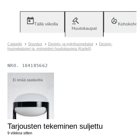
Tällä viikolla
Kohokohd
Huutokaupat
Catawiki
Sisustus
Design- ja nykyhuonekalut
Design-
huonekalujen ja -esineiden huutokauppa (Kartell)
NRO.
104185662
Ei enää saatavilla
Tarjousten tekeminen suljettu
9 viikkoa sitten