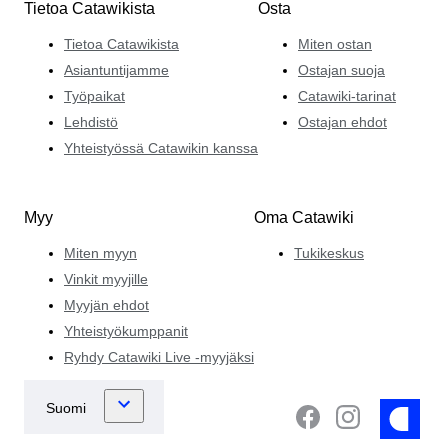
Tietoa Catawikista
Osta
Tietoa Catawikista
Miten ostan
Asiantuntijamme
Ostajan suoja
Työpaikat
Catawiki-tarinat
Lehdistö
Ostajan ehdot
Yhteistyössä Catawikin kanssa
Myy
Oma Catawiki
Miten myyn
Tukikeskus
Vinkit myyjille
Myyjän ehdot
Yhteistyökumppanit
Ryhdy Catawiki Live -myyjäksi