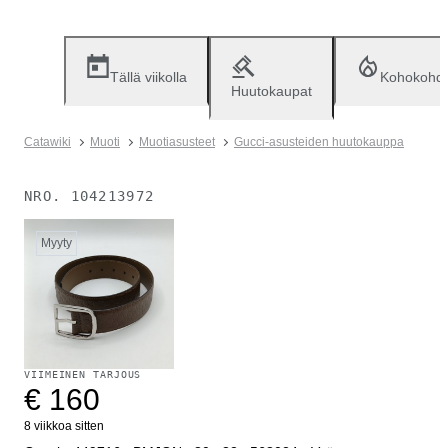
Tällä viikolla
Kohokohd
Huutokaupat
Catawiki
Muoti
Muotiasusteet
Gucci-asusteiden huutokauppa
NRO.
104213972
Myyty
VIIMEINEN TARJOUS
€ 160
8 viikkoa sitten