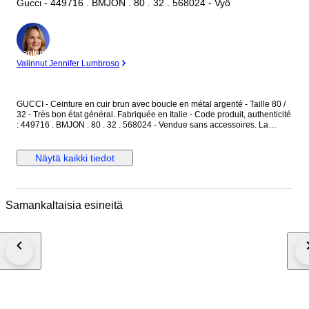
Gucci - 449716 . BMJON . 80 . 32 . 568024 - Vyö
asiantuntija
Valinnut Jennifer Lumbroso
GUCCI - Ceinture en cuir brun avec boucle en métal argenté - Taille 80 /
32 - Très bon état général. Fabriquée en Italie - Code produit, authenticité
: 449716 . BMJON . 80 . 32 . 568024 - Vendue sans accessoires. La
ceinture est en cuir couleur brun, avec des motifs monogramme "GG" -
L'intérieur est en cuir brun finition lisse - La boucle est en métal argenté,
avec l'inscription "Gucci" gravée. Dimensions : Longueur totale 95 cm -
Näytä kaikki tiedot
Largeur du cuir 4 cm - Boucle en métal argenté : 5,3 cm x 6,5 cm. La
ceinture est réglable avec ses 5 trous de réglages d'origine. La boucle
présente des micros rayures merci de prendre en compte les photos. La
ceinture est en très bon état général.
Samankaltaisia esineitä