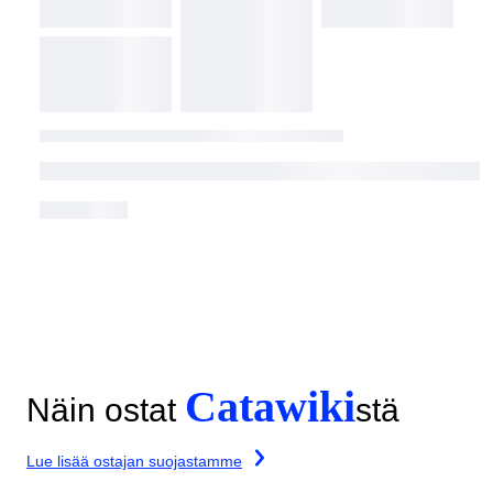
Catawiki
Näin ostat
stä
Lue lisää ostajan suojastamme