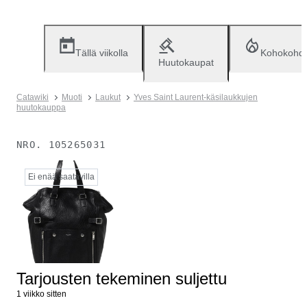
Tällä viikolla
Kohokohd
Huutokaupat
Catawiki
Muoti
Laukut
Yves Saint Laurent-käsilaukkujen
huutokauppa
NRO.
105265031
Ei enää saatavilla
Tarjousten tekeminen suljettu
1 viikko sitten