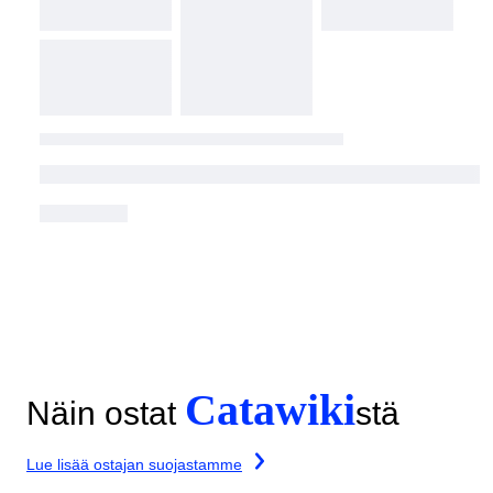
Catawiki
Näin ostat
stä
Lue lisää ostajan suojastamme