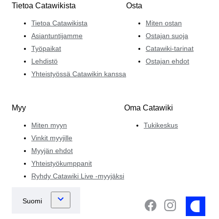
Tietoa Catawikista
Osta
Tietoa Catawikista
Miten ostan
Asiantuntijamme
Ostajan suoja
Työpaikat
Catawiki-tarinat
Lehdistö
Ostajan ehdot
Yhteistyössä Catawikin kanssa
Myy
Oma Catawiki
Miten myyn
Tukikeskus
Vinkit myyjille
Myyjän ehdot
Yhteistyökumppanit
Ryhdy Catawiki Live -myyjäksi