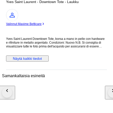
Yves Saint Laurent - Downtown Tote - Laukku
asiantuntija
Valinnut Maxime Betticare
Yves Saint Laurent Downtown Tote, borsa a mano in pelle con hardware
e rifiniture in metallo argentato. Condizioni: Nuovo N.B. Si consiglia di
visualizzare tutte le foto prima dell'acquisto per assicurarsi di essere
soddisfatti delle condizioni dell'articolo. ALTEZZA: 40 cm LUNGHEZZA:
40 cm PROFONDITA’: 18 cm Made in Italy Colore: Nero Materiale: Pelle
INV.1189/25 MAR25145021
Näytä kaikki tiedot
Samankaltaisia esineitä