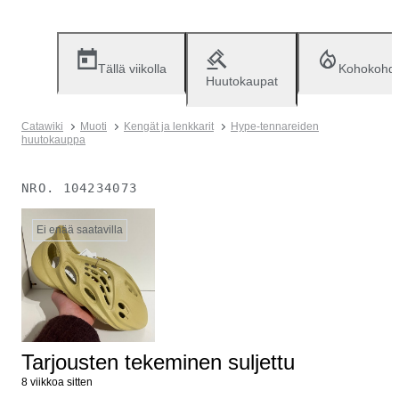
Tällä viikolla
Kohokohd
Huutokaupat
Catawiki
Muoti
Kengät ja lenkkarit
Hype-tennareiden
huutokauppa
NRO.
104234073
Ei enää saatavilla
Tarjousten tekeminen suljettu
8 viikkoa sitten