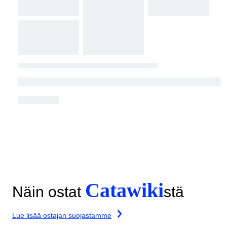
Catawiki
Näin ostat
stä
Lue lisää ostajan suojastamme