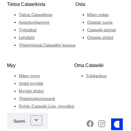
Tietoa Catawikista
Osta
Tietoa Catawikista
Miten ostan
Asiantuntijamme
Ostajan suoja
Työpaikat
Catawiki-tarinat
Lehdistö
Ostajan ehdot
Yhteistyössä Catawikin kanssa
Myy
Oma Catawiki
Miten myyn
Tukikeskus
Vinkit myyjille
Myyjän ehdot
Yhteistyökumppanit
Ryhdy Catawiki Live -myyjäksi