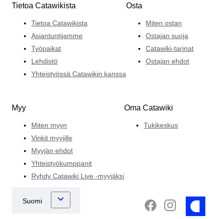
Tietoa Catawikista
Osta
Tietoa Catawikista
Miten ostan
Asiantuntijamme
Ostajan suoja
Työpaikat
Catawiki-tarinat
Lehdistö
Ostajan ehdot
Yhteistyössä Catawikin kanssa
Myy
Oma Catawiki
Miten myyn
Tukikeskus
Vinkit myyjille
Myyjän ehdot
Yhteistyökumppanit
Ryhdy Catawiki Live -myyjäksi