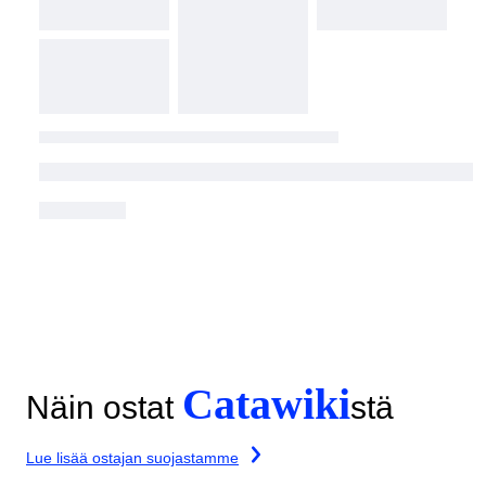
Catawiki
Näin ostat
stä
Lue lisää ostajan suojastamme