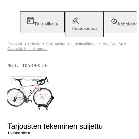
Tällä viikolla
Kohokohd
Huutokaupat
Catawiki
Urheilu
Polkupyörät ja urheiluvälineet
Neo Dad Srl x
Catawiki -huutokauppa:
NRO.
105390536
Ei enää saatavilla
Tarjousten tekeminen suljettu
1 viikko sitten