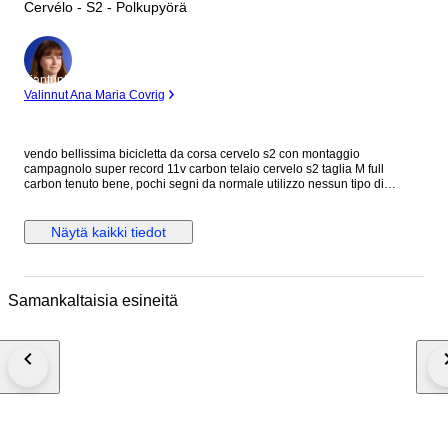
Cervélo - S2 - Polkupyörä
asiantuntija
Valinnut Ana Maria Covrig
vendo bellissima bicicletta da corsa cervelo s2 con montaggio
campagnolo super record 11v carbon telaio cervelo s2 taglia M full
carbon tenuto bene, pochi segni da normale utilizzo nessun tipo di
rottura, o danno serio cerchi fulcrum racing zero con mozzi in carbonio e
ceramica gruppo cambio e freni campagnolo super record 11v meccanico
( deragliatore anteriore chorus 11v) manubrio most in carbonio pedivelle
Näytä kaikki tiedot
campagnolo in carbonio forgiato pedali doppio uso in metallo flat o con
aggancio rapido pipa pro in alluminio come nuova tubo sella in carbonio
sella fizik
Samankaltaisia esineitä