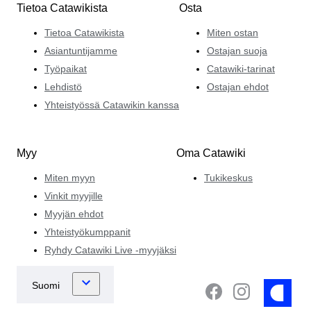
Tietoa Catawikista
Osta
Tietoa Catawikista
Miten ostan
Asiantuntijamme
Ostajan suoja
Työpaikat
Catawiki-tarinat
Lehdistö
Ostajan ehdot
Yhteistyössä Catawikin kanssa
Myy
Oma Catawiki
Miten myyn
Tukikeskus
Vinkit myyjille
Myyjän ehdot
Yhteistyökumppanit
Ryhdy Catawiki Live -myyjäksi