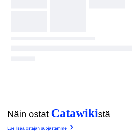
Catawiki
Näin ostat
stä
Lue lisää ostajan suojastamme