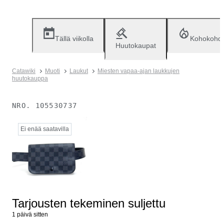
Tällä viikolla
Kohokohd
Huutokaupat
Catawiki
Muoti
Laukut
Miesten vapaa-ajan laukkujen
huutokauppa
NRO.
105530737
Ei enää saatavilla
Tarjousten tekeminen suljettu
1 päivä sitten