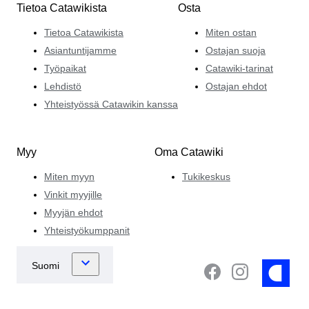
Tietoa Catawikista
Osta
Tietoa Catawikista
Miten ostan
Asiantuntijamme
Ostajan suoja
Työpaikat
Catawiki-tarinat
Lehdistö
Ostajan ehdot
Yhteistyössä Catawikin kanssa
Myy
Oma Catawiki
Miten myyn
Tukikeskus
Vinkit myyjille
Myyjän ehdot
Yhteistyökumppanit