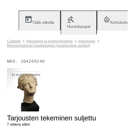
Tällä viikolla
Kohokohd
Huutokaupat
Catawiki
Arkeologia ja luonnonhistoria
Arkeologia
Muinaishistorian huutokauppa (asiantuntijan aarteet)
NRO.
104269240
Ei enää saatavilla
Tarjousten tekeminen suljettu
7 viikkoa sitten