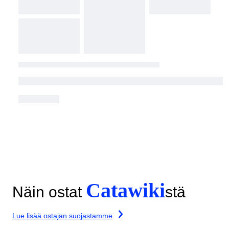
Catawiki
Näin ostat
stä
Lue lisää ostajan suojastamme