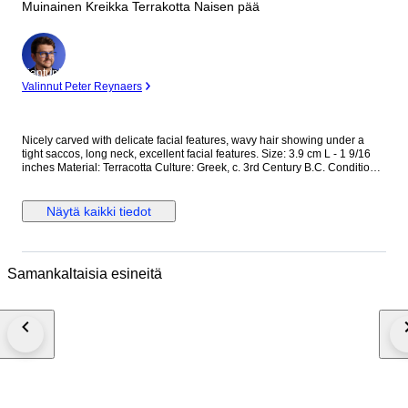
Muinainen Kreikka Terrakotta Naisen pää
asiantuntija
Valinnut Peter Reynaers
Nicely carved with delicate facial features, wavy hair showing under a
tight saccos, long neck, excellent facial features. Size: 3.9 cm L - 1 9/16
inches Material: Terracotta Culture: Greek, c. 3rd Century B.C. Condition:
Part of a larger figure Display stand included Provenance: The Peter
Newall (1945-2018) Collection. Ex Duke’s Auctioneers, UK. The seller
guarantees that this item has been legally acquired & will be legally
Näytä kaikki tiedot
exported, related documents seen by Catawiki. This item do not need an
export licence within the EU. The seller will inform the buyer if it needs a
UK export licence outside the EU Worldwide shipping by Registered Mail.
Comes with a Certificate of Authenticity N.B. Import duties may be
Samankaltaisia esineitä
incurred on orders shipped to countries outside the UK. Notice: We are
not able to ship to Greece and Cyprus.