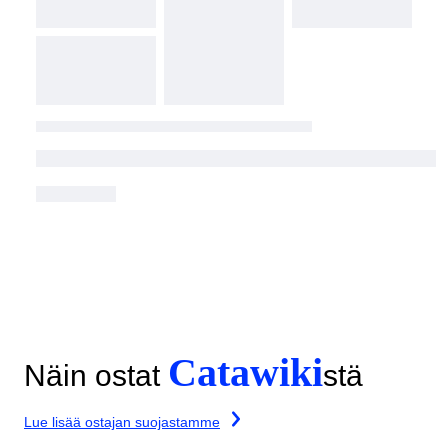
Catawiki
Näin ostat
stä
Lue lisää ostajan suojastamme