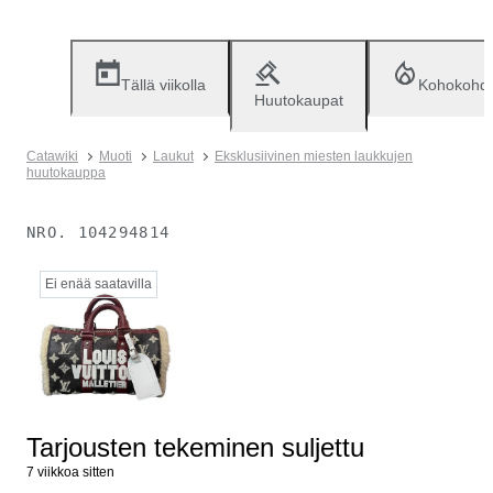
Tällä viikolla
Kohokohd
Huutokaupat
Catawiki
Muoti
Laukut
Eksklusiivinen miesten laukkujen
huutokauppa
NRO.
104294814
Ei enää saatavilla
Tarjousten tekeminen suljettu
7 viikkoa sitten