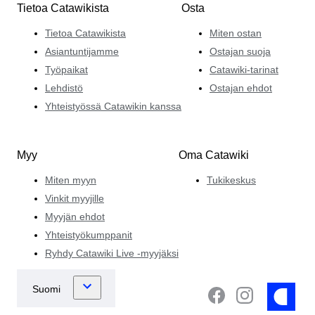
Tietoa Catawikista
Osta
Tietoa Catawikista
Miten ostan
Asiantuntijamme
Ostajan suoja
Työpaikat
Catawiki-tarinat
Lehdistö
Ostajan ehdot
Yhteistyössä Catawikin kanssa
Myy
Oma Catawiki
Miten myyn
Tukikeskus
Vinkit myyjille
Myyjän ehdot
Yhteistyökumppanit
Ryhdy Catawiki Live -myyjäksi