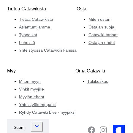
Tietoa Catawikista
Osta
Tietoa Catawikista
Miten ostan
Asiantuntijamme
Ostajan suoja
Työpaikat
Catawiki-tarinat
Lehdistö
Ostajan ehdot
Yhteistyössä Catawikin kanssa
Myy
Oma Catawiki
Miten myyn
Tukikeskus
Vinkit myyjille
Myyjän ehdot
Yhteistyökumppanit
Ryhdy Catawiki Live -myyjäksi