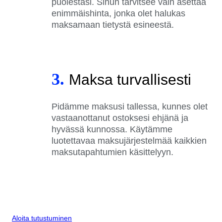
puolestasi. Sinun tarvitsee vain asettaa
enimmäishinta, jonka olet halukas
maksamaan tietystä esineestä.
3.
Maksa turvallisesti
Pidämme maksusi tallessa, kunnes olet
vastaanottanut ostoksesi ehjänä ja
hyvässä kunnossa. Käytämme
luotettavaa maksujärjestelmää kaikkien
maksutapahtumien käsittelyyn.
Aloita tutustuminen