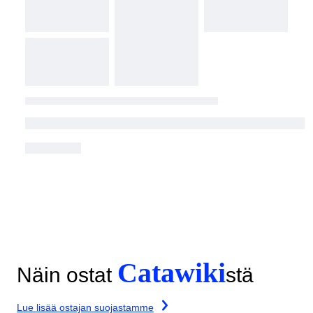
Catawiki
Näin ostat
stä
Lue lisää ostajan suojastamme