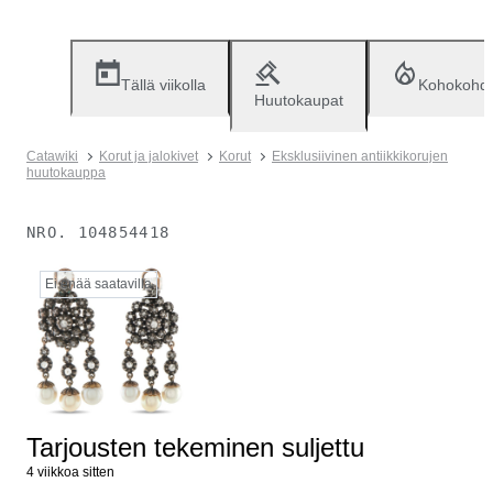
Tällä viikolla
Kohokohd
Huutokaupat
Catawiki
Korut ja jalokivet
Korut
Eksklusiivinen antiikkikorujen
huutokauppa
NRO.
104854418
Ei enää saatavilla
Tarjousten tekeminen suljettu
4 viikkoa sitten