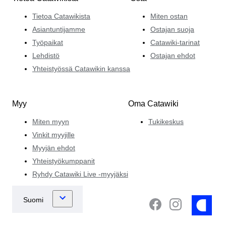
Tietoa Catawikista
Miten ostan
Asiantuntijamme
Ostajan suoja
Työpaikat
Catawiki-tarinat
Lehdistö
Ostajan ehdot
Yhteistyössä Catawikin kanssa
Myy
Oma Catawiki
Miten myyn
Tukikeskus
Vinkit myyjille
Myyjän ehdot
Yhteistyökumppanit
Ryhdy Catawiki Live -myyjäksi