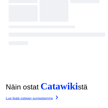
Catawiki
Näin ostat
stä
Lue lisää ostajan suojastamme