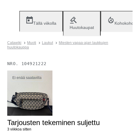
Tällä viikolla
Kohokohd
Huutokaupat
Catawiki
Muoti
Laukut
Miesten vapaa-ajan laukkujen
huutokauppa
NRO.
104921222
Ei enää saatavilla
Tarjousten tekeminen suljettu
3 viikkoa sitten