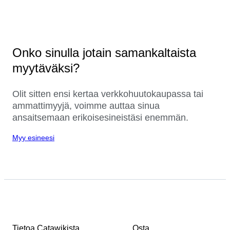
Onko sinulla jotain samankaltaista
myytäväksi?
Olit sitten ensi kertaa verkkohuutokaupassa tai
ammattimyyjä, voimme auttaa sinua
ansaitsemaan erikoisesineistäsi enemmän.
Myy esineesi
Tietoa Catawikista
Osta