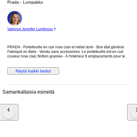
Prada - Lompakko
asiantuntija
Valinnut Jennifer Lumbroso
PRADA - Portefeuille en cuir rose clair et métal doré - Bon état général.
Fabriqué en Italie - Vendu sans accessoires. Le portefeuille est en cuir
couleur rose clair, finition grainée - A l'intérieur 8 emplacements pour les
cartes - Une longueur fermeture en métal doré ferme le portefeuille - Une
pièce en métal doré avec l'inscription "Prada Milano", est au centre du
portefeuille. Dimensions : Hauteur 11 cm - Largeur 19 cm - Epaisseur
Näytä kaikki tiedot
fermé 2,9 cm - Epaisseur ouvert 11 cm - Pièce en métal doré : 1,9 cm x
2,9 cm. Le portefeuille présente des marques d'utilisation, merci de
prendre en compte les photos.
Samankaltaisia esineitä