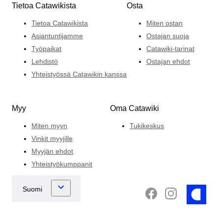
Tietoa Catawikista
Osta
Tietoa Catawikista
Miten ostan
Asiantuntijamme
Ostajan suoja
Työpaikat
Catawiki-tarinat
Lehdistö
Ostajan ehdot
Yhteistyössä Catawikin kanssa
Myy
Oma Catawiki
Miten myyn
Tukikeskus
Vinkit myyjille
Myyjän ehdot
Yhteistyökumppanit