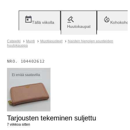
Tällä viikolla
Kohokohd
Huutokaupat
Catawiki
Muoti
Muotiasusteet
Naisten hienojen asusteiden
huutokauppa
NRO.
104402612
Ei enää saatavilla
Tarjousten tekeminen suljettu
7 viikkoa sitten