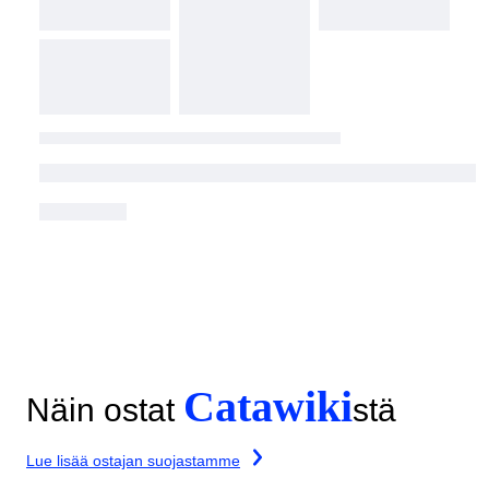
Catawiki
Näin ostat
stä
Lue lisää ostajan suojastamme