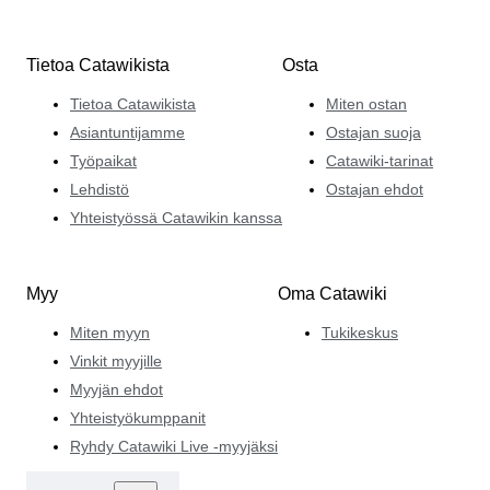
Tietoa Catawikista
Osta
Tietoa Catawikista
Miten ostan
Asiantuntijamme
Ostajan suoja
Työpaikat
Catawiki-tarinat
Lehdistö
Ostajan ehdot
Yhteistyössä Catawikin kanssa
Myy
Oma Catawiki
Miten myyn
Tukikeskus
Vinkit myyjille
Myyjän ehdot
Yhteistyökumppanit
Ryhdy Catawiki Live -myyjäksi