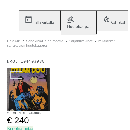
Tällä viikolla
Kohokohd
Huutokaupat
Catawiki
Sarjakuvat ja animaatio
Sarjakuvakirjat
Italialaisten
sarjakuvien huutokauppa
NRO.
104403988
Myyty
VIIMEINEN TARJOUS
€ 240
Ei pohjahintaa