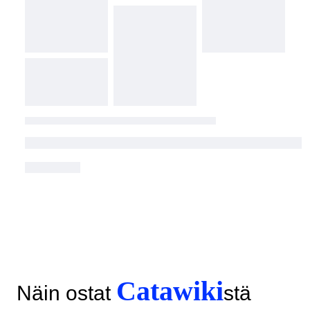
Catawiki
Näin ostat
stä