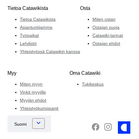
Tietoa Catawikista
Osta
Tietoa Catawikista
Miten ostan
Asiantuntijamme
Ostajan suoja
Työpaikat
Catawiki-tarinat
Lehdistö
Ostajan ehdot
Yhteistyössä Catawikin kanssa
Myy
Oma Catawiki
Miten myyn
Tukikeskus
Vinkit myyjille
Myyjän ehdot
Yhteistyökumppanit