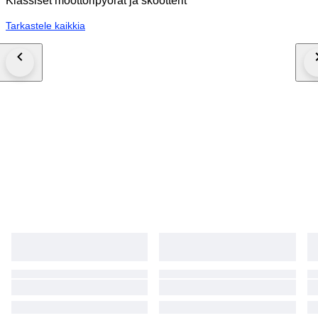
Klassiset moottoripyörät ja skootterit
Tarkastele kaikkia