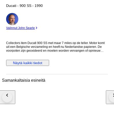
Ducati - 900 SS - 1990
asiantuntija
Valinnut John Searle
Collectors item Ducati 900 SS met maar 7 miles op de teller. Motor komt
uit een Belgische verzameling en heeft nu Nederlandse papieren. De
voorpoten zijn geoxideerd en moeten worden vervangen of opnieuw
worden verchroomd. Eventueel zijn er vervangende poten erbij te
leveren. De motor loopt maar toch wordt aangeraden de riemen, olie en
filter te vervangen. Voor de staat zie foto's. Het is mogelijk de motor te
Näytä kaikki tiedot
bezichtigen op afspraak in Meerlo, Nederland Als de motor wordt
geleverd door transporteur word de motor afgeleverd zonder accu en
benzine in verband met eisen van de transporteur.
Samankaltaisia esineitä