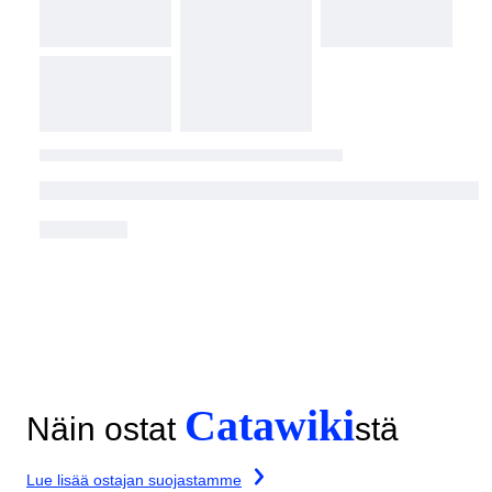
Catawiki
Näin ostat
stä
Lue lisää ostajan suojastamme