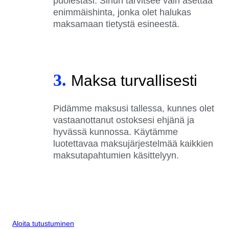
puolestasi. Sinun tarvitsee vain asettaa
enimmäishinta, jonka olet halukas
maksamaan tietystä esineestä.
3.
Maksa turvallisesti
Pidämme maksusi tallessa, kunnes olet
vastaanottanut ostoksesi ehjänä ja
hyvässä kunnossa. Käytämme
luotettavaa maksujärjestelmää kaikkien
maksutapahtumien käsittelyyn.
Aloita tutustuminen