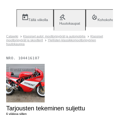
Tällä viikolla
Kohokohd
Huutokaupat
Catawiki
Klassiset autot, moottoripyörät ja automobilia
Klassiset
moottoripyörät ja skootterit
Ylellisten klassikkomoottoripyörien
huutokauppa
NRO.
104416107
Ei enää saatavilla
Tarjousten tekeminen suljettu
6 viikkoa sitten