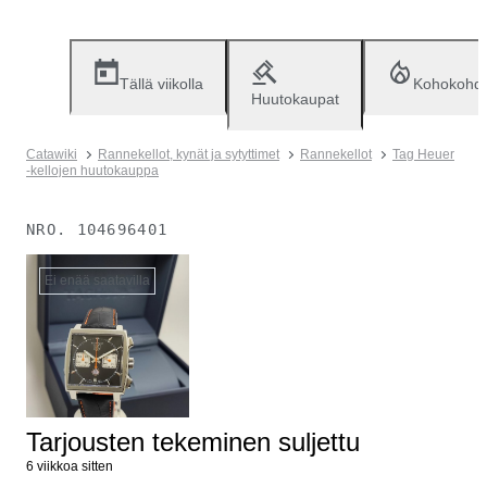
Tällä viikolla
Kohokohd
Huutokaupat
Catawiki
Rannekellot, kynät ja sytyttimet
Rannekellot
Tag Heuer
-kellojen huutokauppa
NRO.
104696401
Ei enää saatavilla
Tarjousten tekeminen suljettu
6 viikkoa sitten