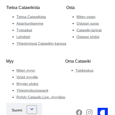
Tietoa Catawikista
Osta
Tietoa Catawikista
Miten ostan
Asiantuntijamme
Ostajan suoja
Työpaikat
Catawiki-tarinat
Lehdistö
Ostajan ehdot
Yhteistyössä Catawikin kanssa
Myy
Oma Catawiki
Miten myyn
Tukikeskus
Vinkit myyjille
Myyjän ehdot
Yhteistyökumppanit
Ryhdy Catawiki Live -myyjäksi