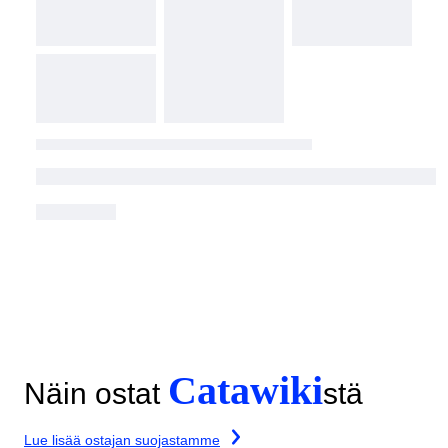
Catawiki
Näin ostat
stä
Lue lisää ostajan suojastamme