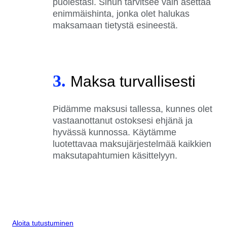
puolestasi. Sinun tarvitsee vain asettaa
enimmäishinta, jonka olet halukas
maksamaan tietystä esineestä.
3.
Maksa turvallisesti
Pidämme maksusi tallessa, kunnes olet
vastaanottanut ostoksesi ehjänä ja
hyvässä kunnossa. Käytämme
luotettavaa maksujärjestelmää kaikkien
maksutapahtumien käsittelyyn.
Aloita tutustuminen