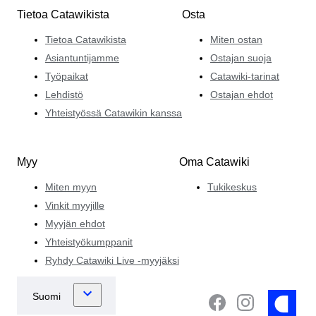
Tietoa Catawikista
Osta
Tietoa Catawikista
Miten ostan
Asiantuntijamme
Ostajan suoja
Työpaikat
Catawiki-tarinat
Lehdistö
Ostajan ehdot
Yhteistyössä Catawikin kanssa
Myy
Oma Catawiki
Miten myyn
Tukikeskus
Vinkit myyjille
Myyjän ehdot
Yhteistyökumppanit
Ryhdy Catawiki Live -myyjäksi