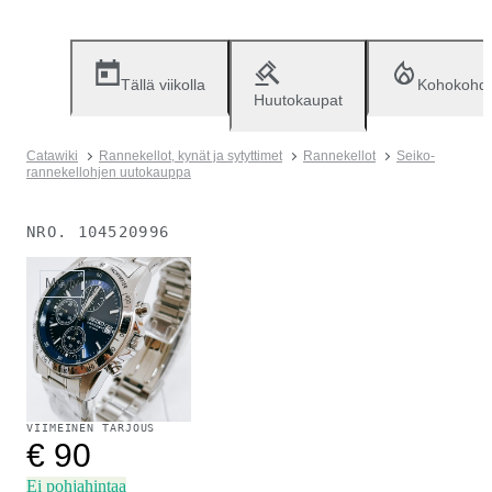
Tällä viikolla
Kohokohd
Huutokaupat
Catawiki
Rannekellot, kynät ja sytyttimet
Rannekellot
Seiko-
rannekellohjen uutokauppa
NRO.
104520996
Myyty
VIIMEINEN TARJOUS
€ 90
Ei pohjahintaa