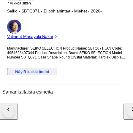
7 viikkoa sitten
Seiko - SBTQ071 - Ei pohjahintaa - Miehet - 2020-
asiantuntija
Valinnut Masayuki Nakai
Manufacturer: SEIKO SELECTION Product Name: SBTQ071 JAN Code:
4954628407344 Product Description: Brand SEIKO SELECTION Model
Number SBTQ071 Case Shape Round Crystal Material: Hardlex Display
Type: Analog Clasp: Triple-fold Case Material: Stainless Steel Case
Diameter/Width: 38.5 millimeters Case Thickness: 9.6 millimeters Band
Material/Type: Stainless Steel Band Size: Men's Standard Band Width: 20
Näytä kaikki tiedot
millimeters Band Color: Silver Dial Color: Blue Bezel Material: Stainless
Steel Bezel Function: Tachymeter Bezel Calendar Function: Date Only
Other Functions: Chronograph Movement: Quartz SBTQ071 Quartz 10
ATM Water Resistance Tachymeter Stainless Steel Men's Watch Blank
Samankaltaisia esineitä
warranty card included; not stamped or dated