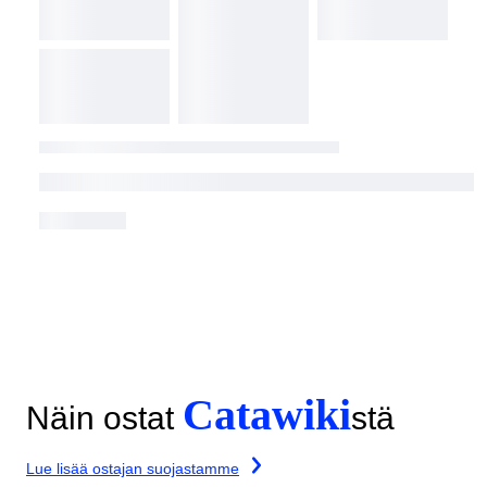
Catawiki
Näin ostat
stä
Lue lisää ostajan suojastamme