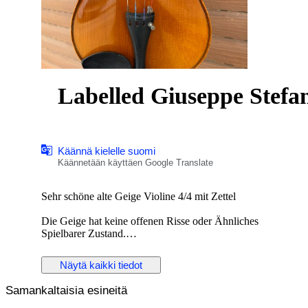
Käännä kielelle suomi
Käännetään käyttäen Google Translate
Sehr schöne alte Geige Violine 4/4 mit Zettel
Die Geige hat keine offenen Risse oder Ähnliches
Spielbarer Zustand.
Ohne Echtheitszertifikat..
Näytä kaikki tiedot
Maße:
Samankaltaisia esineitä
Körper: 358mm Gesamt: 585mm
Körper oben: 169mm Körper Mitte: 117mm