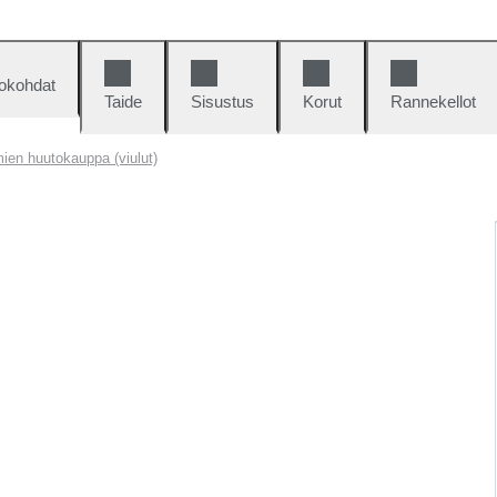
okohdat
Taide
Sisustus
Korut
Rannekellot
imien huutokauppa (viulut)