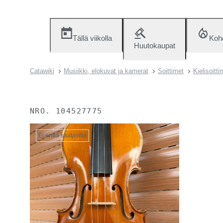
Tällä viikolla
Koh
Huutokaupat
Catawiki
Musiikki, elokuvat ja kamerat
Soittimet
Kielisoitt
NRO.
104527775
Ei enää saatavilla