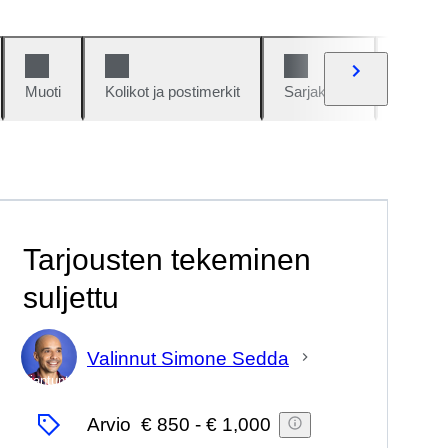
Muoti
Kolikot ja postimerkit
Sarjakuvat
Autot j
Tarjousten tekeminen
suljettu
Valinnut Simone Sedda
asiantuntija
Arvio
€ 850
-
€ 1,000