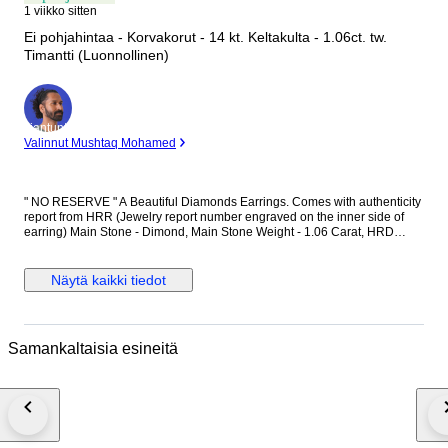
1 viikko sitten
Ei pohjahintaa - Korvakorut - 14 kt. Keltakulta - 1.06ct. tw.
Timantti (Luonnollinen)
asiantuntija
Valinnut Mushtaq Mohamed
" NO RESERVE " A Beautiful Diamonds Earrings. Comes with authenticity
report from HRR (Jewelry report number engraved on the inner side of
earring) Main Stone - Dimond, Main Stone Weight - 1.06 Carat, HRD
Report No. - J260000036738 Total Number of Diamonds - 2 Diamond
Shape and Cut - Round Brilliant Cut, Diamond Color & Clarity - E/F - SI-P
Diamonds EF is color of diamonds Set in 14k Yellow gold
Näytä kaikki tiedot
Samankaltaisia esineitä