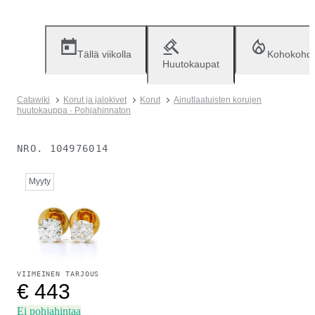
Tällä viikolla
Kohokohd
Huutokaupat
Catawiki
Korut ja jalokivet
Korut
Ainutlaatuisten korujen
huutokauppa · Pohjahinnaton
NRO.
104976014
Myyty
VIIMEINEN TARJOUS
€ 443
Ei pohjahintaa