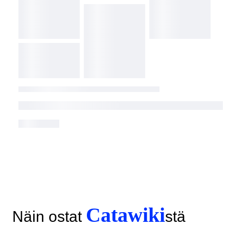
Catawiki
Näin ostat
stä