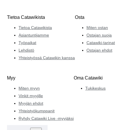
Tietoa Catawikista
Osta
Tietoa Catawikista
Miten ostan
Asiantuntijamme
Ostajan suoja
Työpaikat
Catawiki-tarinat
Lehdistö
Ostajan ehdot
Yhteistyössä Catawikin kanssa
Myy
Oma Catawiki
Miten myyn
Tukikeskus
Vinkit myyjille
Myyjän ehdot
Yhteistyökumppanit
Ryhdy Catawiki Live -myyjäksi