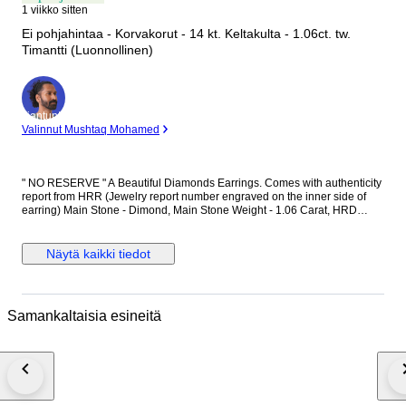
1 viikko sitten
Ei pohjahintaa - Korvakorut - 14 kt. Keltakulta - 1.06ct. tw.
Timantti (Luonnollinen)
asiantuntija
Valinnut Mushtaq Mohamed
" NO RESERVE " A Beautiful Diamonds Earrings. Comes with authenticity
report from HRR (Jewelry report number engraved on the inner side of
earring) Main Stone - Dimond, Main Stone Weight - 1.06 Carat, HRD
Report No. - J260000036738 Total Number of Diamonds - 2 Diamond
Shape and Cut - Round Brilliant Cut, Diamond Color & Clarity - E/F - SI-P
Diamonds EF is color of diamonds Set in 14k Yellow gold
Näytä kaikki tiedot
Samankaltaisia esineitä