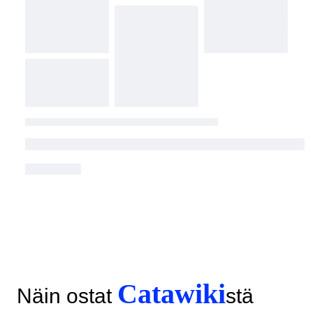
Catawiki
Näin ostat
stä