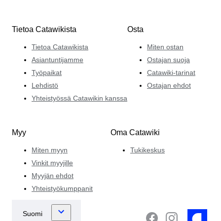
Tietoa Catawikista
Osta
Tietoa Catawikista
Miten ostan
Asiantuntijamme
Ostajan suoja
Työpaikat
Catawiki-tarinat
Lehdistö
Ostajan ehdot
Yhteistyössä Catawikin kanssa
Myy
Oma Catawiki
Miten myyn
Tukikeskus
Vinkit myyjille
Myyjän ehdot
Yhteistyökumppanit