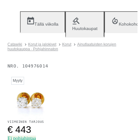
Tällä viikolla
Kohokohd
Huutokaupat
Catawiki
Korut ja jalokivet
Korut
Ainutlaatuisten korujen
huutokauppa · Pohjahinnaton
NRO.
104976014
Myyty
VIIMEINEN TARJOUS
€ 443
Ei pohjahintaa