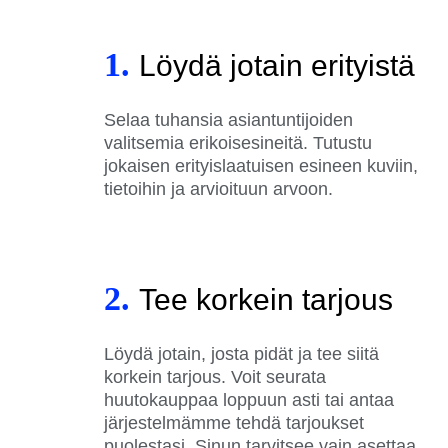
1.
Löydä jotain erityistä
Selaa tuhansia asiantuntijoiden
valitsemia erikoisesineitä. Tutustu
jokaisen erityislaatuisen esineen kuviin,
tietoihin ja arvioituun arvoon.
2.
Tee korkein tarjous
Löydä jotain, josta pidät ja tee siitä
korkein tarjous. Voit seurata
huutokauppaa loppuun asti tai antaa
järjestelmämme tehdä tarjoukset
puolestasi. Sinun tarvitsee vain asettaa