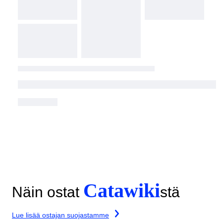
Catawiki
Näin ostat
stä
Lue lisää ostajan suojastamme