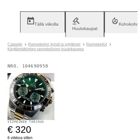
Tällä viikolla
Kohokohd
Huutokaupat
Catawiki
Rannekellot, kynät ja sytyttimet
Rannekellot
Käyttämättömien rannekellojen huutokauppa
NRO.
104690958
Myyty
VIIMEINEN TARJOUS
€ 320
6 viikkoa sitten