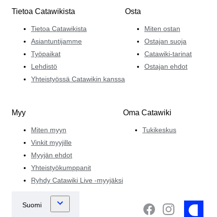
Tietoa Catawikista
Osta
Tietoa Catawikista
Miten ostan
Asiantuntijamme
Ostajan suoja
Työpaikat
Catawiki-tarinat
Lehdistö
Ostajan ehdot
Yhteistyössä Catawikin kanssa
Myy
Oma Catawiki
Miten myyn
Tukikeskus
Vinkit myyjille
Myyjän ehdot
Yhteistyökumppanit
Ryhdy Catawiki Live -myyjäksi