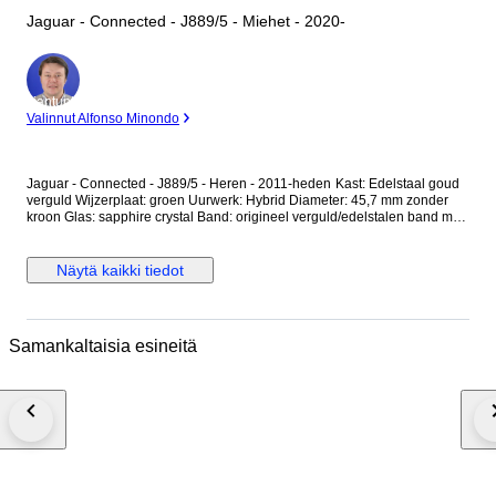
Jaguar - Connected - J889/5 - Miehet - 2020-
asiantuntija
Valinnut Alfonso Minondo
Jaguar - Connected - J889/5 - Heren - 2011-heden Kast: Edelstaal goud
verguld Wijzerplaat: groen Uurwerk: Hybrid Diameter: 45,7 mm zonder
kroon Glas: sapphire crystal Band: origineel verguld/edelstalen band met
vouwsluiting Wristsize: 22 cm Staat: Nieuw! Garantie: 1 jaar "de
Horlogemeesters" Wordt geleverd in originele doos + documenten. Dit
horloge wordt aangetekend en verzekerd verstuurd (DHL-express).
Näytä kaikki tiedot
Samankaltaisia esineitä