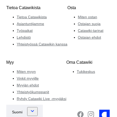
Tietoa Catawikista
Osta
Tietoa Catawikista
Miten ostan
Asiantuntijamme
Ostajan suoja
Työpaikat
Catawiki-tarinat
Lehdistö
Ostajan ehdot
Yhteistyössä Catawikin kanssa
Myy
Oma Catawiki
Miten myyn
Tukikeskus
Vinkit myyjille
Myyjän ehdot
Yhteistyökumppanit
Ryhdy Catawiki Live -myyjäksi