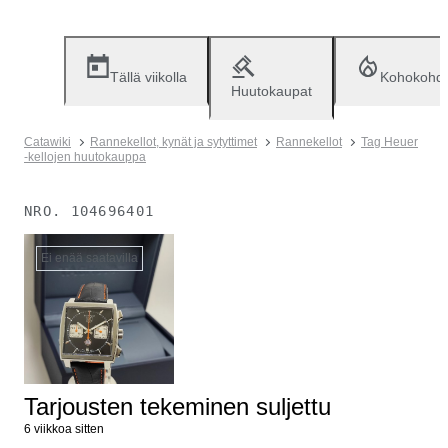
Tällä viikolla
Kohokohd
Huutokaupat
Catawiki
Rannekellot, kynät ja sytyttimet
Rannekellot
Tag Heuer
-kellojen huutokauppa
NRO.
104696401
Ei enää saatavilla
Tarjousten tekeminen suljettu
6 viikkoa sitten