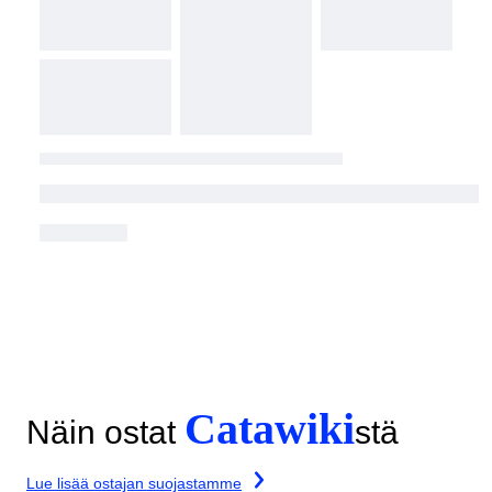
Catawiki
Näin ostat
stä
Lue lisää ostajan suojastamme