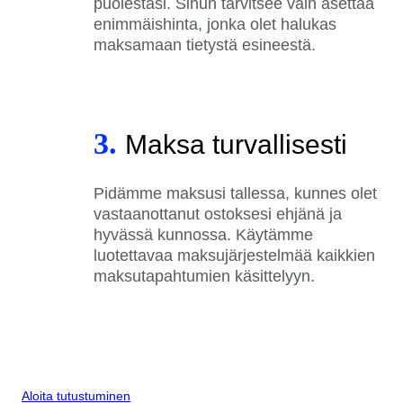
puolestasi. Sinun tarvitsee vain asettaa
enimmäishinta, jonka olet halukas
maksamaan tietystä esineestä.
3.
Maksa turvallisesti
Pidämme maksusi tallessa, kunnes olet
vastaanottanut ostoksesi ehjänä ja
hyvässä kunnossa. Käytämme
luotettavaa maksujärjestelmää kaikkien
maksutapahtumien käsittelyyn.
Aloita tutustuminen