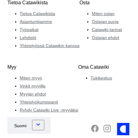
Tietoa Catawikista
Osta
Tietoa Catawikista
Miten ostan
Asiantuntijamme
Ostajan suoja
Työpaikat
Catawiki-tarinat
Lehdistö
Ostajan ehdot
Yhteistyössä Catawikin kanssa
Myy
Oma Catawiki
Miten myyn
Tukikeskus
Vinkit myyjille
Myyjän ehdot
Yhteistyökumppanit
Ryhdy Catawiki Live -myyjäksi