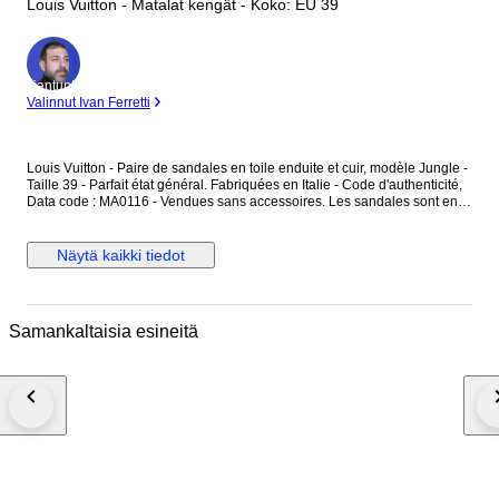
Louis Vuitton - Matalat kengät - Koko: EU 39
asiantuntija
Valinnut Ivan Ferretti
Louis Vuitton - Paire de sandales en toile enduite et cuir, modèle Jungle -
Taille 39 - Parfait état général. Fabriquées en Italie - Code d'authenticité,
Data code : MA0116 - Vendues sans accessoires. Les sandales sont en
toile enduite, couleur ébène, avec des motifs monogramme "LV" ainsi que
des motifs jungle rose et rouge - L'intérieur est en cuir couleur brun et
rose uni - Les sandales se ferment avec une boucle en métal argenté.
Näytä kaikki tiedot
Dimensions : Hauteur totale au talon 9,3 cm - Largeur à plat 10 cm -
Longueur semelle intérieure 25,5 cm - Longueur semelle extérieure 26
cm - Hauteur du talon 3,4 cm. Les sandales sont en parfait état général,
comme neuf.
Samankaltaisia esineitä