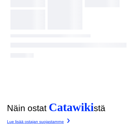
Catawiki
Näin ostat
stä
Lue lisää ostajan suojastamme