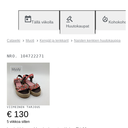
Tällä viikolla
Kohokohd
Huutokaupat
Catawiki
Muoti
Kengät ja lenkkarit
Naisten kenkien huutokauppa
NRO.
104722271
Myyty
VIIMEINEN TARJOUS
€ 130
5 viikkoa sitten