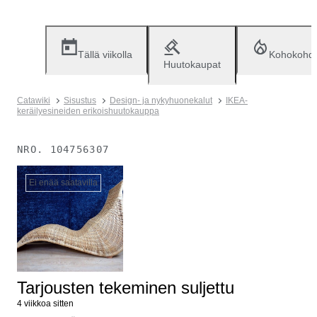
Tällä viikolla
Kohokohd
Huutokaupat
Catawiki
Sisustus
Design- ja nykyhuonekalut
IKEA-
keräilyesineiden erikoishuutokauppa
NRO.
104756307
Ei enää saatavilla
Tarjousten tekeminen suljettu
4 viikkoa sitten