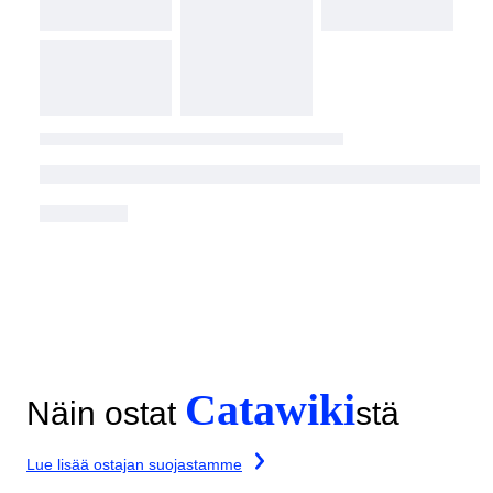
Catawiki
Näin ostat
stä
Lue lisää ostajan suojastamme