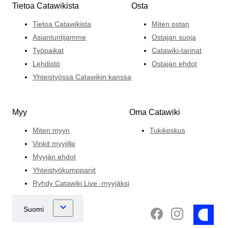
Tietoa Catawikista
Osta
Tietoa Catawikista
Miten ostan
Asiantuntijamme
Ostajan suoja
Työpaikat
Catawiki-tarinat
Lehdistö
Ostajan ehdot
Yhteistyössä Catawikin kanssa
Myy
Oma Catawiki
Miten myyn
Tukikeskus
Vinkit myyjille
Myyjän ehdot
Yhteistyökumppanit
Ryhdy Catawiki Live -myyjäksi