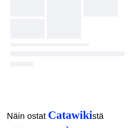
Catawiki
Näin ostat
stä