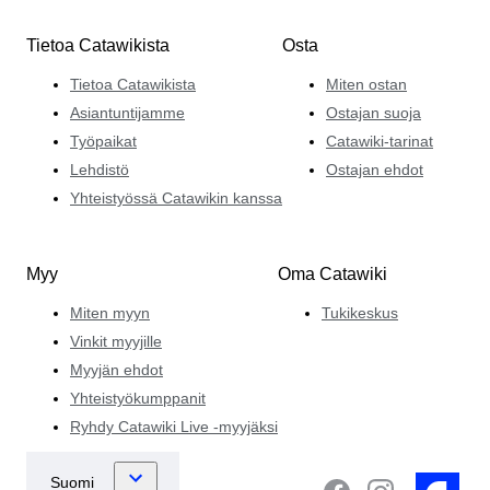
Tietoa Catawikista
Osta
Tietoa Catawikista
Miten ostan
Asiantuntijamme
Ostajan suoja
Työpaikat
Catawiki-tarinat
Lehdistö
Ostajan ehdot
Yhteistyössä Catawikin kanssa
Myy
Oma Catawiki
Miten myyn
Tukikeskus
Vinkit myyjille
Myyjän ehdot
Yhteistyökumppanit
Ryhdy Catawiki Live -myyjäksi