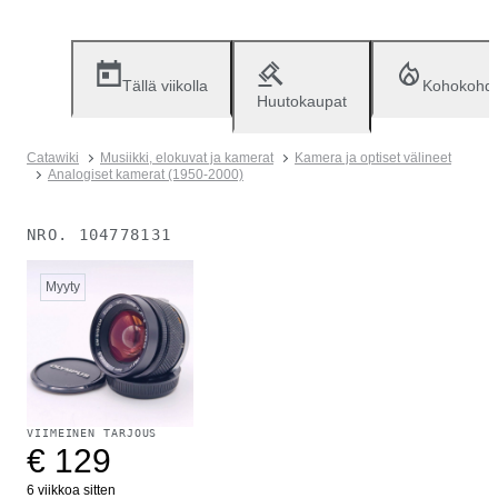
Tällä viikolla
Kohokohd
Huutokaupat
Catawiki
Musiikki, elokuvat ja kamerat
Kamera ja optiset välineet
Analogiset kamerat (1950-2000)
NRO.
104778131
Myyty
VIIMEINEN TARJOUS
€ 129
6 viikkoa sitten