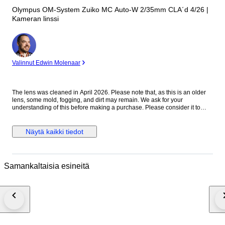
Olympus OM-System Zuiko MC Auto-W 2/35mm CLA´d 4/26 |
Kameran linssi
asiantuntija
Valinnut Edwin Molenaar
The lens was cleaned in April 2026. Please note that, as this is an older
lens, some mold, fogging, and dirt may remain. We ask for your
understanding of this before making a purchase. Please consider it to
have been cleaned to a usable standard. [Functionality Check] Aperture:
Functionality verified Helicoid: Functionality verified [Condition] There
were no noticeable scratches or dents on the exterior. Please refer to the
Näytä kaikki tiedot
photos for a closer look at the exterior. [Optics] The interior of the lens is
clear to the naked eye. When checked with an LED light, there are mold
stains on the front element. The rear element shows mold stains and
cloudiness. [Accessories] Before and after the cap [Features] “A fast
Samankaltaisia esineitä
vintage 35mm lens offering classic rendering with a soft, atmospheric look
wide open and improved sharpness when stopped down.” [From the
Seller] Thank you for viewing our products. We plan to carry a wide range
of models, from vintage cameras to digital cameras! All cameras listed
here have been tested and are in working condition, so please consider
them! [Store ID] April 6, 2026 66-4-7 ・[Shipping Information]・
※※Important Notice: Due to the current deterioration of the situation in the
Middle East, we are unable to ship via EMS to Portugal, Croatia, and