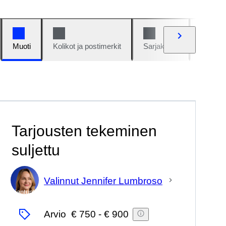
Muoti
Kolikot ja postimerkit
Sarjakuvat
Autot j
Tarjousten tekeminen
suljettu
Valinnut Jennifer Lumbroso
asiantuntija
Arvio
€ 750
-
€ 900