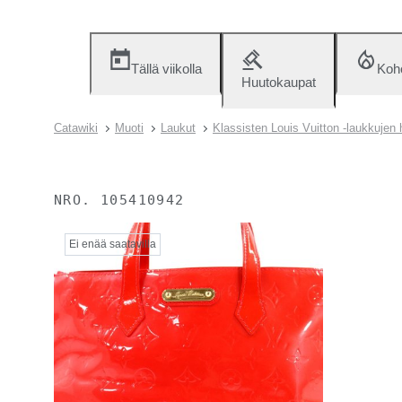
Tällä viikolla
Koh
Huutokaupat
Catawiki
Muoti
Laukut
Klassisten Louis Vuitton -laukkujen
NRO.
105410942
Ei enää saatavilla