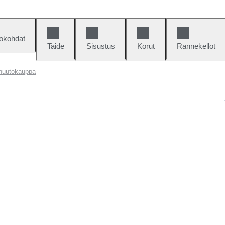
okohdat
Taide
Sisustus
Korut
Rannekellot
 huutokauppa