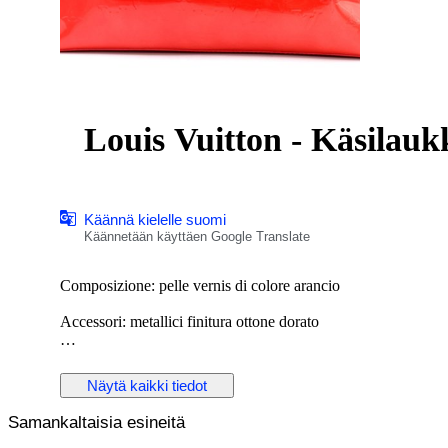
Louis Vuitton - Käsilauk
Käännä kielelle suomi
Käännetään käyttäen Google Translate
Composizione: pelle vernis di colore arancio
Accessori: metallici finitura ottone dorato
Manici in pelle
Näytä kaikki tiedot
Chiusura con gancio
Samankaltaisia esineitä
Borsa tipo shopping, si porta a mano