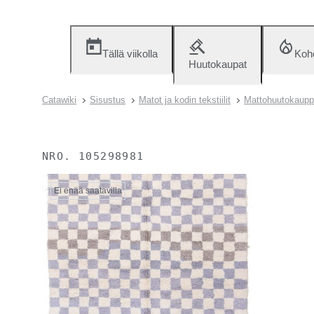
Tällä viikolla
Koh
Huutokaupat
Catawiki
Sisustus
Matot ja kodin tekstiilit
Mattohuutokauppa
NRO.
105298981
Ei enää saatavilla