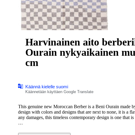
Harvinainen aito berber
Ourain nykyaikainen muo
cm
Käännä kielelle suomi
Käännetään käyttäen Google Translate
This genuine new Moroccan Berber is a Beni Ourain made by 
design with colors and designs that are next to none, it is a f
any damages, this timeless contemporary design is one that i
Condition: New, very good
Dimensions: approx. 307x200cm