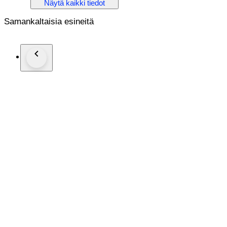
Näytä kaikki tiedot
Pile: wool
Waft: cotton
Samankaltaisia esineitä
Shipping: UPS/FedEx/DHL
Our carpets are all professionally cleaned and inspected.
Ref:60180