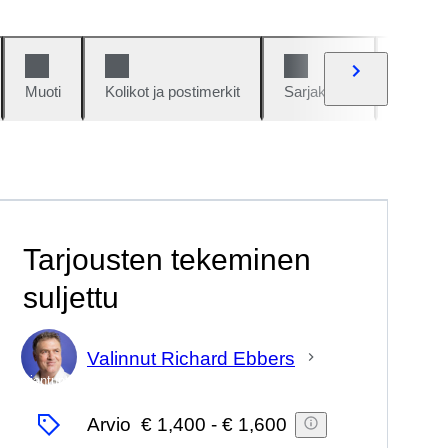
Muoti
Kolikot ja postimerkit
Sarjakuvat
Autot j
Tarjousten tekeminen
suljettu
Valinnut Richard Ebbers
asiantuntija
Arvio
€ 1,400
-
€ 1,600