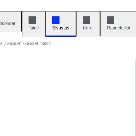
okohdat
Taide
Sisustus
Korut
Rannekellot
 (pohjoisafrikkalaiset matot)