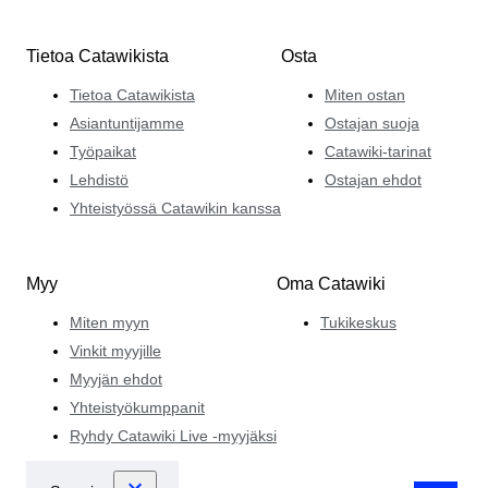
Tietoa Catawikista
Osta
Tietoa Catawikista
Miten ostan
Asiantuntijamme
Ostajan suoja
Työpaikat
Catawiki-tarinat
Lehdistö
Ostajan ehdot
Yhteistyössä Catawikin kanssa
Myy
Oma Catawiki
Miten myyn
Tukikeskus
Vinkit myyjille
Myyjän ehdot
Yhteistyökumppanit
Ryhdy Catawiki Live -myyjäksi