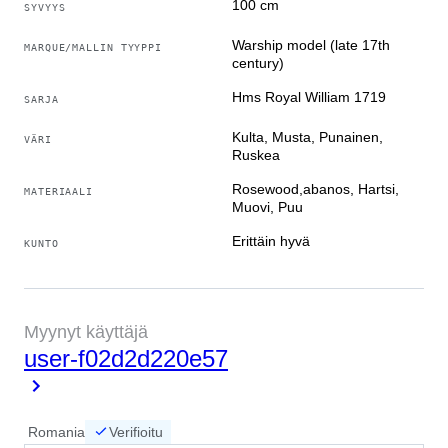
100 cm
SYVYYS
Warship model (late 17th
MARQUE/MALLIN TYYPPI
century)
Hms Royal William 1719
SARJA
Kulta, Musta, Punainen,
VÄRI
Ruskea
Rosewood,abanos, Hartsi,
MATERIAALI
Muovi, Puu
Erittäin hyvä
KUNTO
Myynyt käyttäjä
user-f02d2d220e57
Romania
Verifioitu