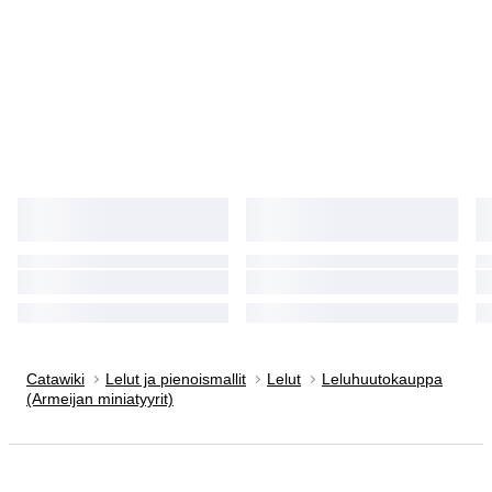
Catawiki
Lelut ja pienoismallit
Lelut
Leluhuutokauppa
(Armeijan miniatyyrit)