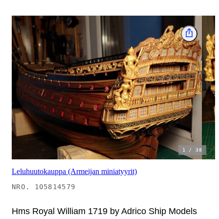
1
/
38
Leluhuutokauppa (Armeijan miniatyyrit)
NRO.
105814579
Hms Royal William 1719 by Adrico Ship Models