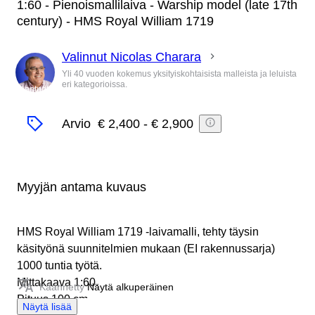
1:60 - Pienoismallilaiva - Warship model (late 17th
century) - HMS Royal William 1719
Valinnut Nicolas Charara
Yli 40 vuoden kokemus yksityiskohtaisista malleista ja leluista
eri kategorioissa.
asiantuntija
Arvio
€ 2,400
-
€ 2,900
Myyjän antama kuvaus
HMS Royal William 1719 -laivamalli, tehty täysin
käsityönä suunnitelmien mukaan (EI rakennussarja)
1000 tuntia työtä.
Mittakaava 1:60.
Käännetty
Näytä alkuperäinen
Pituus 100 cm.
Näytä lisää