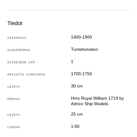
Erinomainen kunto.
Tuote suunnattu asiantuntijoille ja niille, jotka arvostavat
huolellista työtä ja lukemattomia työtunteja.
Tiedot
1400-1900
AIKAKAUSI
Tuntetomaton
ALKUPERÄMAA
1
ESINEIDEN LKM
1700-1750
ARVIOITU AJANJAKSO
30 cm
LEVEYS
Hms Royal William 1719 by
MERKKI
Adrico Ship Models
25 cm
LEVEYS
1:60
LUOKKA