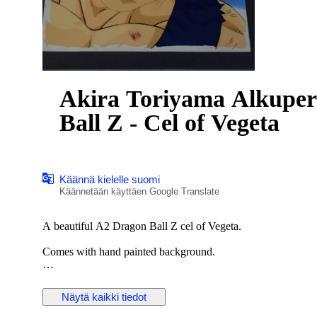
Akira Toriyama Alkuperä
Ball Z - Cel of Vegeta
Käännä kielelle suomi
Käännetään käyttäen Google Translate
A beautiful A2 Dragon Ball Z cel of Vegeta.
Comes with hand painted background.
One of the best Vegeta cels I've seen.
Näytä kaikki tiedot
Bid with confidence. The animation cel will be shipped sturdy