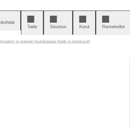
okohdat
Taide
Sisustus
Korut
Rannekellot
nimaation ja mangan huutokauppa (taide ja sarjakuvat)