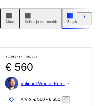
Muoti
Kolikot ja postimerkit
Sarjakuvat
Autot j
VIIMEINEN TARJOUS
€ 560
Valinnut Wouter Korst
asiantuntija
Arvio
€ 500
-
€ 650