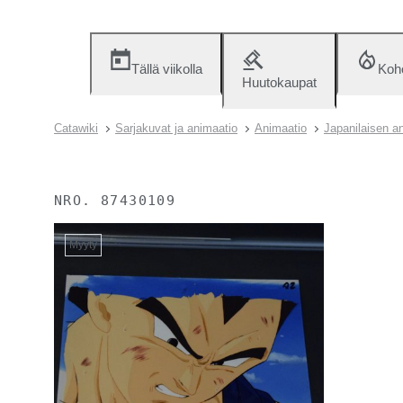
Tällä viikolla
Koh
Huutokaupat
Catawiki
Sarjakuvat ja animaatio
Animaatio
Japanilaisen a
NRO.
87430109
Myyty